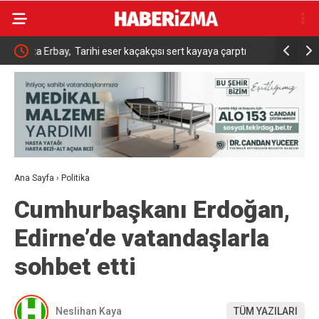
a Erbay,
Tarihi eser kaçakçısı sert kayaya çarptı
Bakan Çift
 ister”
açtı: “Dev
Ana Sayfa
›
Politika
Cumhurbaşkanı Erdoğan,
Edirne’de vatandaşlarla
sohbet etti
Neslihan Kaya
TÜM YAZILARI