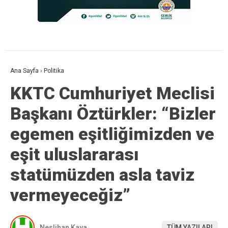
Ana Sayfa
›
Politika
KKTC Cumhuriyet Meclisi
Başkanı Öztürkler: “Bizler
egemen eşitliğimizden ve
eşit uluslararası
statümüzden asla taviz
vermeyeceğiz”
Neslihan Kaya
TÜM YAZILARI