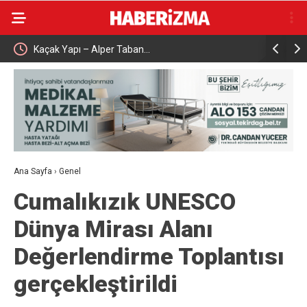
Kaçak Yapı – Alper Taban…
Çalışma ve
aşattı
Karabük’t
Ana Sayfa
›
Genel
Cumalıkızık UNESCO
Dünya Mirası Alanı
Değerlendirme Toplantısı
gerçekleştirildi