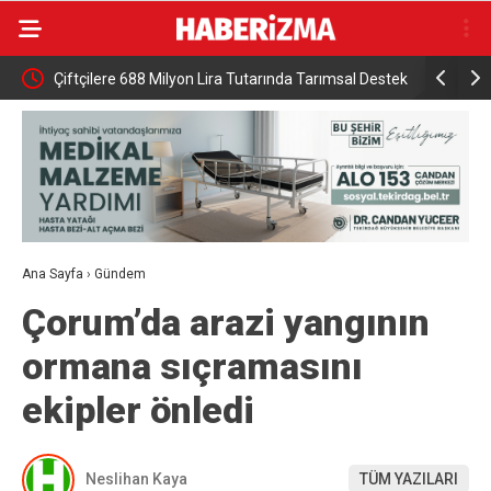
 Destek
DMM: “Mekke Ortak Savunma Anlaşması’nın
Hatayda So
NATO’nun 5. maddesiyle çeliştiği iddiaları tamamen
gerçek dışı”
Ana Sayfa
›
Gündem
Çorum’da arazi yangının
ormana sıçramasını
ekipler önledi
Neslihan Kaya
TÜM YAZILARI