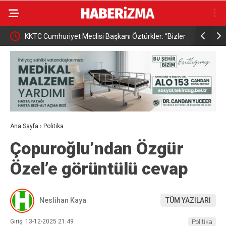
KKTC Cumhuriyet Meclisi Başkanı Öztürkler: “Bizler
Osmangazi
egemen eşitliğimizden ve eşit uluslararası
kazandırıy
statümüzden asla taviz vermeyeceğiz”
Ana Sayfa
›
Politika
Çopuroğlu’ndan Özgür
Özel’e görüntülü cevap
Neslihan Kaya
TÜM YAZILARI
Giriş: 13-12-2025 21:49
Politika