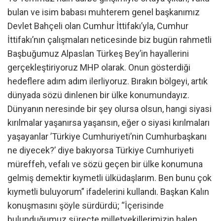
bulan ve isim babası muhterem genel başkanımız
Devlet Bahçeli olan Cumhur İttifakı’yla, Cumhur
İttifakı’nın çalışmaları neticesinde biz bugün rahmetli
Başbuğumuz Alpaslan Türkeş Bey’in hayallerini
gerçekleştiriyoruz MHP olarak. Onun gösterdiği
hedeflere adım adım ilerliyoruz. Bırakın bölgeyi, artık
dünyada sözü dinlenen bir ülke konumundayız.
Dünyanın neresinde bir şey olursa olsun, hangi siyasi
kırılmalar yaşanırsa yaşansın, eğer o siyasi kırılmaları
yaşayanlar ’Türkiye Cumhuriyeti’nin Cumhurbaşkanı
ne diyecek?’ diye bakıyorsa Türkiye Cumhuriyeti
müreffeh, vefalı ve sözü geçen bir ülke konumuna
gelmiş demektir kıymetli ülküdaşlarım. Ben bunu çok
kıymetli buluyorum” ifadelerini kullandı. Başkan Kalın
konuşmasını şöyle sürdürdü; “İçerisinde
bulunduğumuz süreçte milletvekillerimizin halen