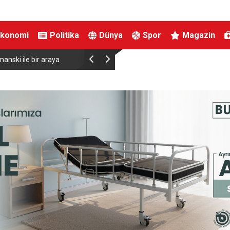
Ekonomi
Politika
Dünya
Spor
Magazin
eviyesinde tarihi düşüş
Uludağ’da çıkan orman yangını söndürüldü