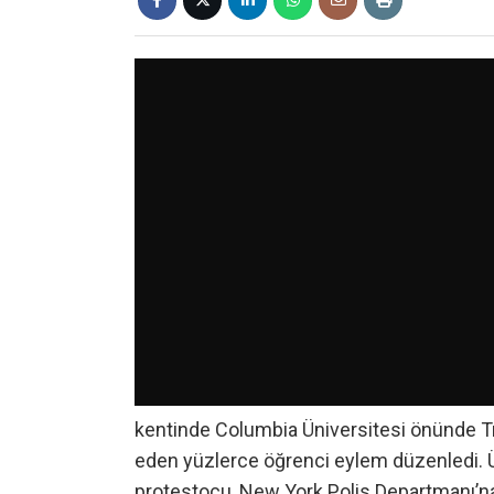
kentinde Columbia Üniversitesi önünde Tr
eden yüzlerce öğrenci eylem düzenledi. Ü
protestocu, New York Polis Departmanı’na (