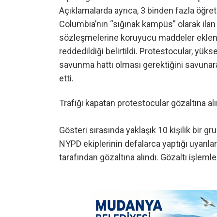
Açıklamalarda ayrıca, 3 binden fazla öğre
Columbia’nın “sığınak kampüs” olarak ilan
sözleşmelerine koruyucu maddeler eklenm
reddedildiği belirtildi. Protestocular, yük
savunma hattı olması gerektiğini savunara
etti.
Trafiği kapatan protestocular gözaltına alı
Gösteri sırasında yaklaşık 10 kişilik bir gr
NYPD ekiplerinin defalarca yaptığı uyarıl
tarafından gözaltına alındı. Gözaltı işleml