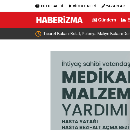
FOTO
GALERİ
VİDEO
GALERİ
YAZARLAR
Gündem
anski ile bir araya
Almanya’da Ren Nehri’nde kuraklık alarmı: Su se
yaşandı