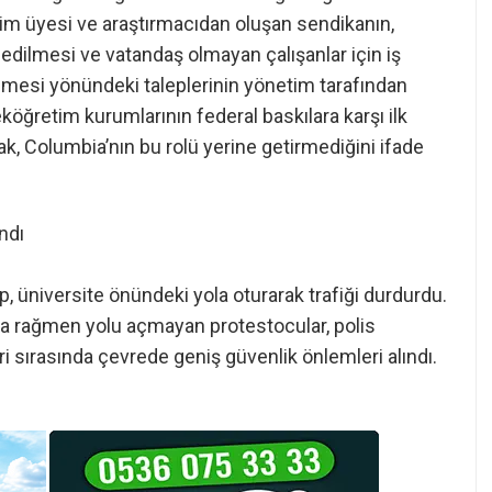
tim üyesi ve araştırmacıdan oluşan sendikanın,
 edilmesi ve vatandaş olmayan çalışanlar için iş
esi yönündeki taleplerinin yönetim tarafından
seköğretim kurumlarının federal baskılara karşı ilk
k, Columbia’nın bu rolü yerine getirmediğini ifade
ndı
up, üniversite önündeki yola oturarak trafiği durdurdu.
ara rağmen yolu açmayan protestocular, polis
eri sırasında çevrede geniş güvenlik önlemleri alındı.