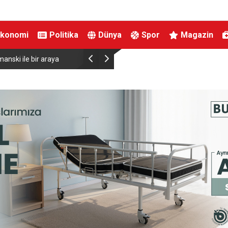
Ekonomi
Politika
Dünya
Spor
Magazin
viyesinde tarihi düşüş
Uludağ’da çıkan orman yangını söndürüldü