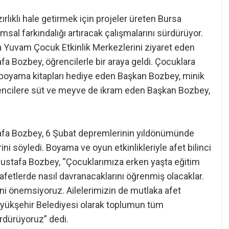
ırlıklı hale getirmek için projeler üreten Bursa
sal farkındalığı artıracak çalışmalarını sürdürüyor.
 Yuvam Çocuk Etkinlik Merkezlerini ziyaret eden
a Bozbey, öğrencilerle bir araya geldi. Çocuklara
an boyama kitapları hediye eden Başkan Bozbey, minik
ğrencilere süt ve meyve de ikram eden Başkan Bozbey,
afa Bozbey, 6 Şubat depremlerinin yıldönümünde
ini söyledi. Boyama ve oyun etkinlikleriyle afet bilinci
 Mustafa Bozbey, “Çocuklarımıza erken yaşta eğitim
afetlerde nasıl davranacaklarını öğrenmiş olacaklar.
ni önemsiyoruz. Ailelerimizin de mutlaka afet
Büyükşehir Belediyesi olarak toplumun tüm
ürdürüyoruz” dedi.