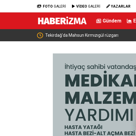
FOTO
GALERİ
VİDEO
GALERİ
YAZARLAR
Gündem
ediyesinden İş Birliği
Tekirdağ’da Mahsun Kırmızıgül rüzgarı