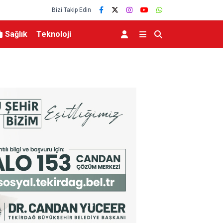
Bizi Takip Edin
Sağlık
Teknoloji
bulundu
Bursa’da zihinsel engelli adamdan haber alına