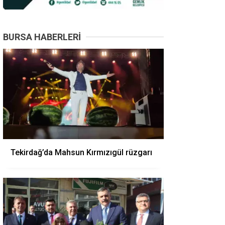
BURSA HABERLERI
Tekirdağ’da Mahsun Kırmızıgül rüzgarı