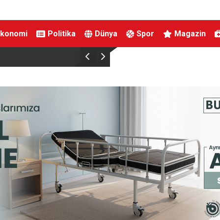
Ekonomi
Politika
Dünya
Spor
Magazin
İçişleri Bakanı Çiftçi, Türkeli’de incelemelerde 