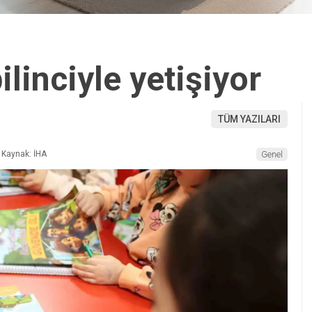
ilinciyle yetişiyor
TÜM YAZILARI
Kaynak: İHA
Genel