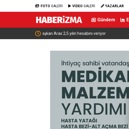
FOTO
GALERİ
VİDEO
GALERİ
YAZARLAR
Gündem
Yağmur suyu giderine sıkışan kediyi itfaiye kurta