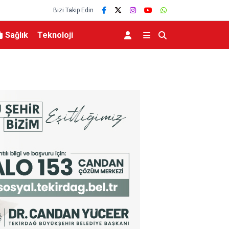
Bizi Takip Edin
Sağlık
Teknoloji
ik dokunuş
İznik Gölü kıyısında 70 milyon yıllık fosil bulund