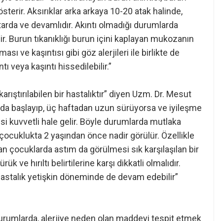
gösterir. Aksırıklar arka arkaya 10-20 atak halinde,
ktarda ve devamlıdır. Akıntı olmadığı durumlarda
ir. Burun tıkanıklığı burun içini kaplayan mukozanın
sı ve kaşıntısı gibi göz alerjileri ile birlikte de
ı veya kaşıntı hissedilebilir.”
karıştırılabilen bir hastalıktır” diyen Uzm. Dr. Mesut
ında başlayıp, üç haftadan uzun sürüyorsa ve iyileşme
si kuvvetli hale gelir. Böyle durumlarda mutlaka
 çocuklukta 2 yaşından önce nadir görülür. Özellikle
lan çocuklarda astım da görülmesi sık karşılaşılan bir
 ve hırıltı belirtilerine karşı dikkatli olmalıdır.
n hastalık yetişkin döneminde de devam edebilir”
durumlarda, alerjiye neden olan maddeyi tespit etmek