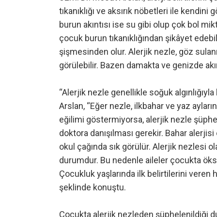
tıkanıklığı ve aksırık nöbetleri ile kendini 
burun akıntısı ise su gibi olup çok bol mi
çocuk burun tıkanıklığından şikâyet edebil
şişmesinden olur. Alerjik nezle, göz sulanma
görülebilir. Bazen damakta ve genizde akınt
“Alerjik nezle genellikle soğuk algınlığıyla 
Arslan, “Eğer nezle, ilkbahar ve yaz aylar
eğilimi göstermiyorsa, alerjik nezle şüphe
doktora danışılması gerekir. Bahar alerjisi
okul çağında sık görülür. Alerjik nezlesi o
durumdur. Bu nedenle aileler çocukta öksürük
Çocukluk yaşlarında ilk belirtilerini vere
şeklinde konuştu.
Çocukta alerjik nezleden şüphelenildiği 