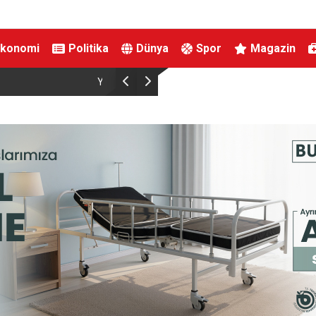
Ekonomi
Politika
Dünya
Spor
Magazin
rdı
Ünlü estetikçiden Seda Sayan’ın ablasına estet