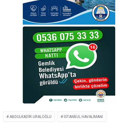
ABDULKADIR URALOĞLU
İSTANBUL HAVALIMANI