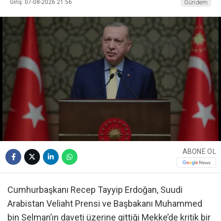
Giriş: 07-08-2026 21:56
Gündem
ABONE OL
Cumhurbaşkanı Recep Tayyip Erdoğan, Suudi
Arabistan Veliaht Prensi ve Başbakanı Muhammed
bin Selman’ın daveti üzerine gittiği Mekke’de kritik bir