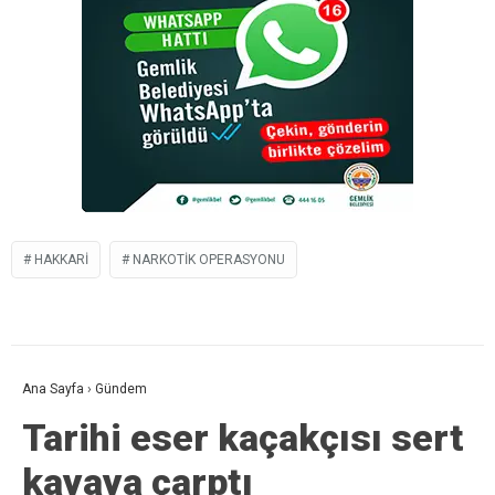
HAKKARI
NARKOTIK OPERASYONU
Ana Sayfa
›
Gündem
Tarihi eser kaçakçısı sert
kayaya çarptı