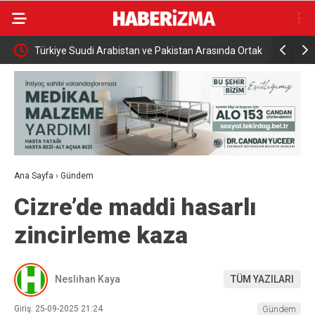
namıyor
Türkiye Suudi Arabistan ve Pakistan Arasında Ortak
Rusya açık
Savunma Anlaşması
saldırısı
Ana Sayfa
›
Gündem
Cizre’de maddi hasarlı
zincirleme kaza
Neslihan Kaya
TÜM YAZILARI
Giriş: 25-09-2025 21:24
Gündem