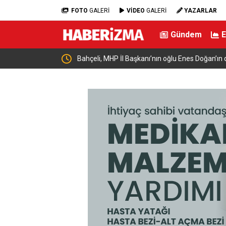
FOTO
GALERİ
VİDEO
GALERİ
YAZARLAR
Gündem
ekiyor
Bahçeli, MHP İl Başkanı’nın oğlu Enes Doğan’ın 