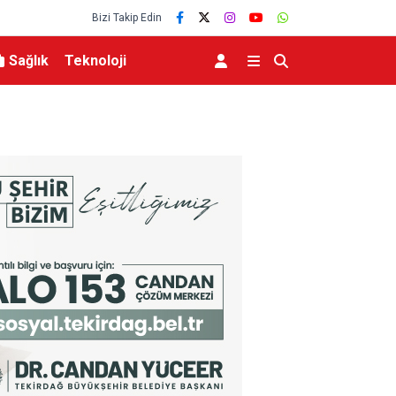
Bizi Takip Edin
Sağlık
Teknoloji
mı için iş birliği
Bakan Şimşek: “Batman’da muazzam bir hizmet 