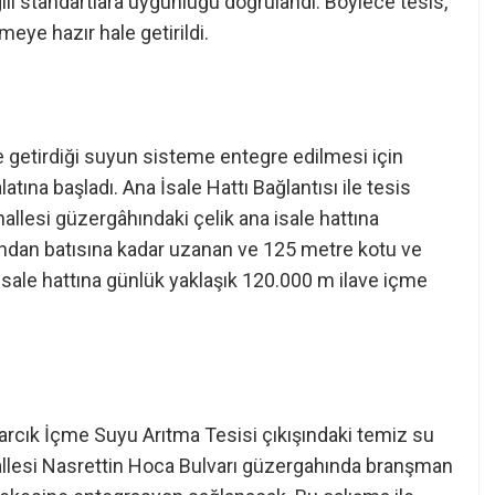
lgili standartlara uygunluğu doğrulandı. Böylece tesis,
eye hazır hale getirildi.
le getirdiği suyun sisteme entegre edilmesi için
tına başladı. Ana İsale Hattı Bağlantısı ile tesis
ahallesi güzergâhındaki çelik ana isale hattına
undan batısına kadar uzanan ve 125 metre kotu ve
 isale hattına günlük yaklaşık 120.000 m ilave içme
ınarcık İçme Suyu Arıtma Tesisi çıkışındaki temiz su
allesi Nasrettin Hoca Bulvarı güzergahında branşman