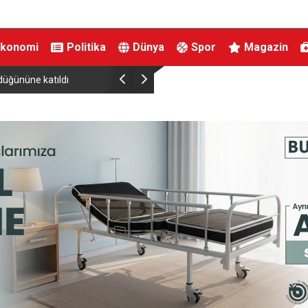
Ekonomi
Politika
Dünya
Spor
Magazin
düğününe katıldı
Vakıfbank ve İŞKUR arasında genç ve kadın istihda