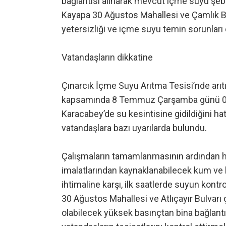
bağlantısı alınarak mevcut içme suyu şe
Kayapa 30 Ağustos Mahallesi ve Çamlık B
yetersizliği ve içme suyu temin sorunla
Vatandaşların dikkatine
Çınarcık İçme Suyu Arıtma Tesisi’nde ar
kapsamında 8 Temmuz Çarşamba günü 00.1
Karacabey’de su kesintisine gidildiğini hat
vatandaşlara bazı uyarılarda bulundu.
Çalışmaların tamamlanmasının ardından hat
imalatlarından kaynaklanabilecek kum ve 
ihtimaline karşı, ilk saatlerde suyun kontro
30 Ağustos Mahallesi ve Atlıçayır Bulvarı
olabilecek yüksek basınçtan bina bağlantıl