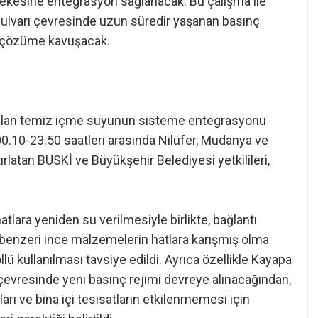
bekesine entegrasyon sağlanacak. Bu çalışma ile
ulvarı çevresinde uzun süredir yaşanan basınç
rı çözüme kavuşacak.
ıtılan temiz içme suyunun sisteme entegrasyonu
0-23.50 saatleri arasında Nilüfer, Mudanya ve
ırlatan BUSKİ ve Büyükşehir Belediyesi yetkilileri,
lara yeniden su verilmesiyle birlikte, bağlantı
benzeri ince malzemelerin hatlara karışmış olma
llü kullanılması tavsiye edildi. Ayrıca özellikle Kayapa
 çevresinde yeni basınç rejimi devreye alınacağından,
arı ve bina içi tesisatların etkilenmemesi için