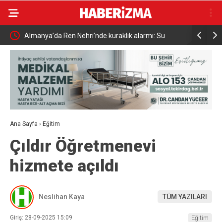
Almanya’da Ren Nehri’nde kuraklık alarmı: Su
Uludağ’da
seviyesinde tarihi düşüş yaşandı
Ana Sayfa
›
Eğitim
Çıldır Öğretmenevi
hizmete açıldı
Neslihan Kaya
TÜM YAZILARI
Giriş: 28-09-2025 15:09
Eğitim