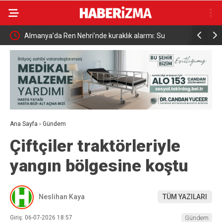
Almanya’da Ren Nehri’nde kuraklık alarmı: Su
Uludağ’da
seviyesinde tarihi düşüş yaşandı
Ana Sayfa
›
Gündem
Çiftçiler traktörleriyle
yangın bölgesine koştu
Neslihan Kaya
TÜM YAZILARI
Giriş: 06-07-2026 18:57
Gündem