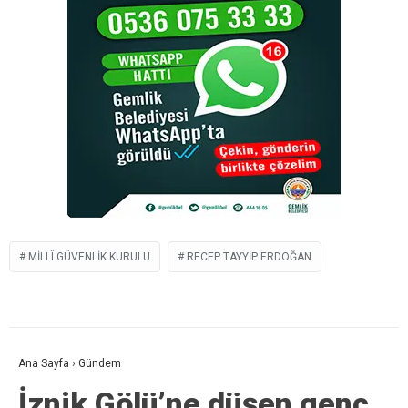
MILLÎ GÜVENLIK KURULU
RECEP TAYYIP ERDOĞAN
Ana Sayfa
›
Gündem
İznik Gölü’ne düşen genç