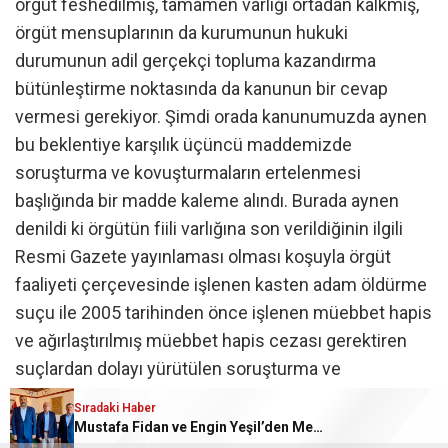
örgüt feshedilmiş, tamamen varlığı ortadan kalkmış,
örgüt mensuplarının da kurumunun hukuki
durumunun adil gerçekçi topluma kazandırma
bütünleştirme noktasında da kanunun bir cevap
vermesi gerekiyor. Şimdi orada kanunumuzda aynen
bu beklentiye karşılık üçüncü maddemizde
soruşturma ve kovuşturmaların ertelenmesi
başlığında bir madde kaleme alındı. Burada aynen
denildi ki örgütün fiili varlığına son verildiğinin ilgili
Resmi Gazete yayınlaması olması koşuyla örgüt
faaliyeti çerçevesinde işlenen kasten adam öldürme
suçu ile 2005 tarihinden önce işlenen müebbet hapis
ve ağırlaştırılmış müebbet hapis cezası gerektiren
suçlardan dolayı yürütülen soruşturma ve
konuşturma harici olmak üzere diğer suçlara yönelik
Sıradaki Haber
olarak bir düzenleme içeriyor. Malumunuz bizim ilgili
Mustafa Fidan ve Engin Yeşil’den Mehmet Mehdi Eker’e Ziyaret