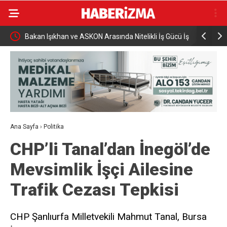
Gücü İş
Yeni Parti’nin İnegöl’de Kurucu Başkanı Erkan
Elektrikli 
Dönmez Oldu.
yaralandı
Ana Sayfa
›
Politika
CHP’li Tanal’dan İnegöl’de
Mevsimlik İşçi Ailesine
Trafik Cezası Tepkisi
CHP Şanlıurfa Milletvekili Mahmut Tanal, Bursa