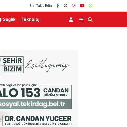
Bizi Takip Edin
Sağlık
Teknoloji
nda Umman’la anlaşmaya
Bursa’da samanlık alevlere teslim oldu