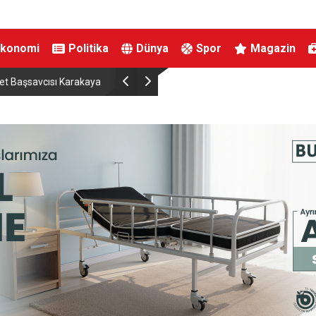
Ekonomi
Politika
Dünya
Spor
Magazin
et Başsavcısı Karakaya
İran Dışişleri Bakanı Arakçi: “Hürmüz konusu
çok yakınız”