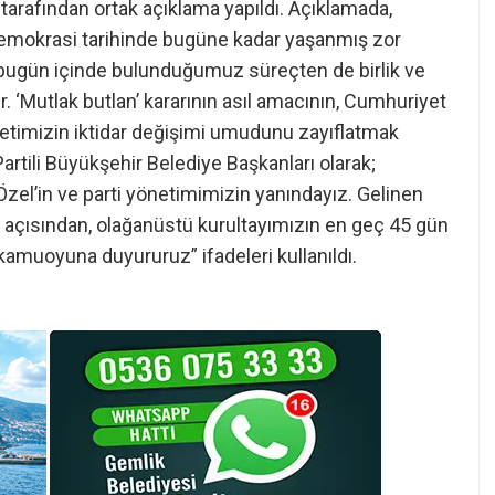
arafından ortak açıklama yapıldı. Açıklamada,
demokrasi tarihinde bugüne kadar yaşanmış zor
, bugün içinde bulunduğumuz süreçten de birlik ve
r. ‘Mutlak butlan’ kararının asıl amacının, Cumhuriyet
letimizin iktidar değişimi umudunu zayıflatmak
rtili Büyükşehir Belediye Başkanları olarak;
zel’in ve parti yönetimimizin yanındayız. Gelinen
 açısından, olağanüstü kurultayımızın en geç 45 gün
amuoyuna duyururuz” ifadeleri kullanıldı.