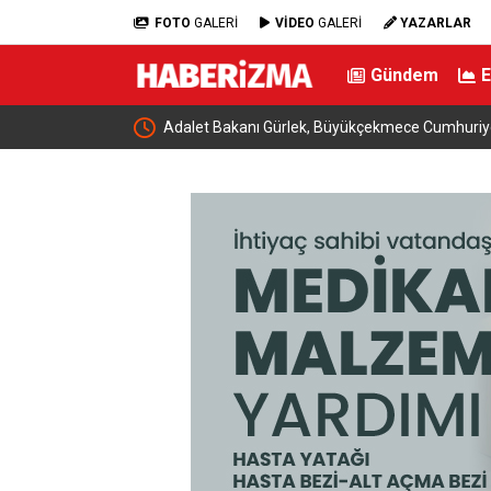
FOTO
GALERİ
VİDEO
GALERİ
YAZARLAR
Gündem
şlıyor
Adalet Bakanı Gürlek, Büyükçekmece Cumhuriy
ile bir araya geldi