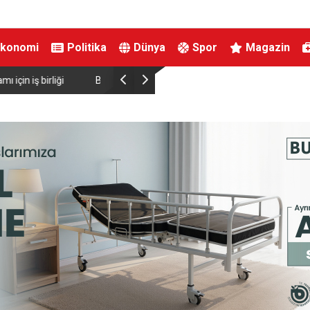
Ekonomi
Politika
Dünya
Spor
Magazin
ırtınası var”
Resul Dindar ve Ümit Yaşar, Kastamonu’da bin
unutulmaz bir gece yaşattı