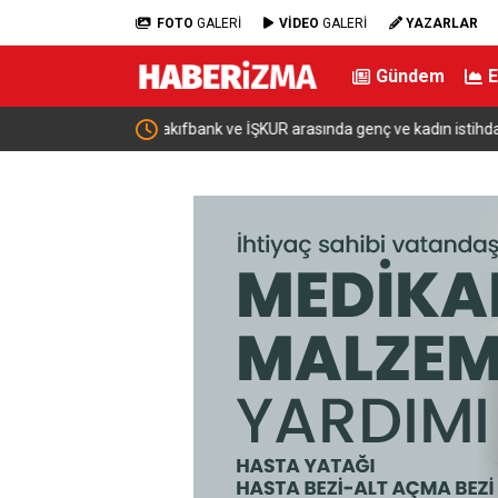
FOTO
GALERİ
VİDEO
GALERİ
YAZARLAR
Gündem
ı için iş birliği
Bakan Şimşek: “Batman’da muazzam bir hizmet f