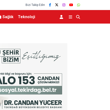
Bizi Takip Edin
Sağlık
Teknoloji
lerce vatandaşa
Menderes Belediye Başkanı İlkay Çiçek tutukla