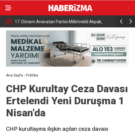
,
Tutuklu Başkan Günel’den cezaevinden mektuplu
Kanser gör
açıklama
ve tedavid
Ana Sayfa
›
Politika
CHP Kurultay Ceza Davası
Ertelendi Yeni Duruşma 1
Nisan’da
CHP kurultayına ilişkin açılan ceza davası