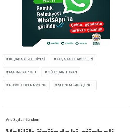
KUŞADASI BELEDIYESI
KUŞADASI HABERLERI
MASAK RAPORU
OĞUZHAN TURAN
RÜŞVET OPERASYONU
ŞEBNEM KARS ŞENOL
Ana Sayfa
›
Gündem