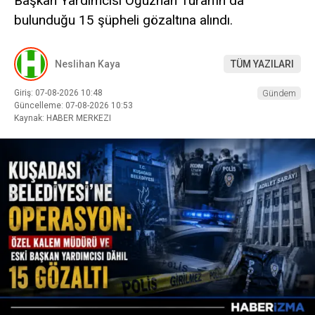
Başkan Yardımcısı Oğuzhan Turan’ın da
bulunduğu 15 şüpheli gözaltına alındı.
Neslihan Kaya
TÜM YAZILARI
Giriş: 07-08-2026 10:48
Gündem
Güncelleme: 07-08-2026 10:53
Kaynak: HABER MERKEZI