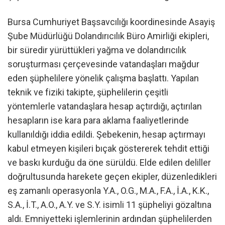
Bursa Cumhuriyet Başsavcılığı koordinesinde Asayiş
Şube Müdürlüğü Dolandırıcılık Büro Amirliği ekipleri,
bir süredir yürüttükleri yağma ve dolandırıcılık
soruşturması çerçevesinde vatandaşları mağdur
eden şüphelilere yönelik çalışma başlattı. Yapılan
teknik ve fiziki takipte, şüphelilerin çeşitli
yöntemlerle vatandaşlara hesap açtırdığı, açtırılan
hesapların ise kara para aklama faaliyetlerinde
kullanıldığı iddia edildi. Şebekenin, hesap açtırmayı
kabul etmeyen kişileri bıçak göstererek tehdit ettiği
ve baskı kurduğu da öne sürüldü. Elde edilen deliller
doğrultusunda harekete geçen ekipler, düzenledikleri
eş zamanlı operasyonla Y.A., O.G., M.A., F.A., İ.A., K.K.,
S.A., İ.T., A.O., A.Y. ve S.Y. isimli 11 şüpheliyi gözaltına
aldı. Emniyetteki işlemlerinin ardından şüphelilerden