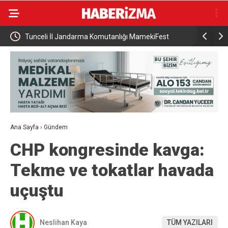
yum
Tunceli İl Jandarma Komutanlığı MamekiFest
30 İlde D
Etkinliklerine Katıldı
Ana Sayfa
›
Gündem
CHP kongresinde kavga:
Tekme ve tokatlar havada
uçuştu
Neslihan Kaya
TÜM YAZILARI