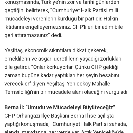
konuşmasında, Türkiye’nin zor ve tarihi günlerden
geçtiğini belirterek, “Cumhuriyet Halk Partisi milli
mücadeleyi verenlerin kurduğu bir partidir. Halkın
iktidarını engelleyemezsiniz. CHP’lileri bir adım bile
geri attıramazsınız” dedi.
Yeşiltaş, ekonomik sıkıntılara dikkat çekerek,
emeklilerin ve asgari ücretlilerin yaşadığı zorlukları
dile getirdi. “Onlar korkuyorlar. Çünkü CHP geldiği
zaman bugüne kadar yaptıkları her şeyin hesabını
verecekler” diyen Yeşiltaş, Yeniceköy Mahalle
Temsilciliği’nin bir mücadele alanı olacağını vurguladı.
Berna İl: “Umudu ve Mücadeleyi Büyüteceğiz”
CHP Orhangazi İlçe Başkanı Berna İl ise açılışta
yaptığı konuşmada, “Cumhuriyet Halk Partisi sahada,
alanda, meydanda, her yerde var. Artık Yeniceköy’de