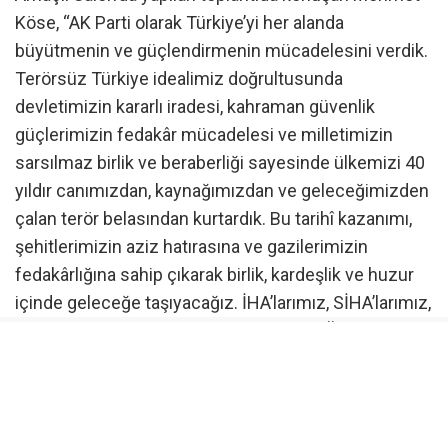
Köse, “AK Parti olarak Türkiye’yi her alanda
büyütmenin ve güçlendirmenin mücadelesini verdik.
Terörsüz Türkiye idealimiz doğrultusunda
devletimizin kararlı iradesi, kahraman güvenlik
güçlerimizin fedakâr mücadelesi ve milletimizin
sarsılmaz birlik ve beraberliği sayesinde ülkemizi 40
yıldır canımızdan, kaynağımızdan ve geleceğimizden
çalan terör belasından kurtardık. Bu tarihî kazanımı,
şehitlerimizin aziz hatırasına ve gazilerimizin
fedakârlığına sahip çıkarak birlik, kardeşlik ve huzur
içinde geleceğe taşıyacağız. İHA’larımız, SİHA’larımız,
Bayraktar TB2, Akıncı, Anka, Kızılelma, HÜRJET, KAAN,
ATAK, Gökbey, TCG Anadolu ve ALTAY tankı gibi yerli
ve millî projelerimizle savunma sanayiinde
Türkiye’nin adını dünyanın önde gelen ülkeleri arasına
yazdırdık. Bir dönem savunma ihtiyaçları için