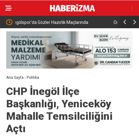
ında
Osmangazi’de oyuncaklar paylaştıkça çoğalacak
M
Ana Sayfa
›
Politika
CHP İnegöl İlçe
Başkanlığı, Yeniceköy
Mahalle Temsilciliğini
Açtı