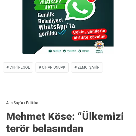
CHP INEGÖL
CIHAN UNUAK
ZEMCI ŞAHIN
Ana Sayfa
›
Politika
Mehmet Köse: “Ülkemizi
terör belasından