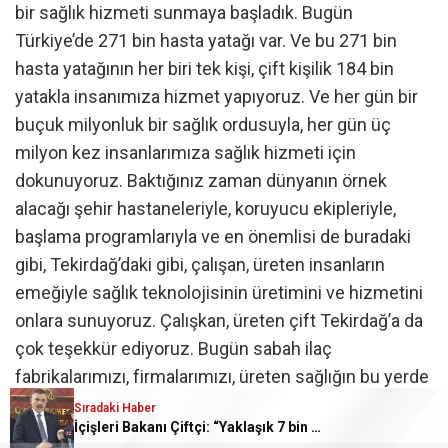
bir sağlık hizmeti sunmaya başladık. Bugün
Türkiye’de 271 bin hasta yatağı var. Ve bu 271 bin
hasta yatağının her biri tek kişi, çift kişilik 184 bin
yatakla insanımıza hizmet yapıyoruz. Ve her gün bir
buçuk milyonluk bir sağlık ordusuyla, her gün üç
milyon kez insanlarımıza sağlık hizmeti için
dokunuyoruz. Baktığınız zaman dünyanın örnek
alacağı şehir hastaneleriyle, koruyucu ekipleriyle,
başlama programlarıyla ve en önemlisi de buradaki
gibi, Tekirdağ’daki gibi, çalışan, üreten insanların
emeğiyle sağlık teknolojisinin üretimini ve hizmetini
onlara sunuyoruz. Çalışkan, üreten çift Tekirdağ’a da
çok teşekkür ediyoruz. Bugün sabah ilaç
fabrikalarımızı, firmalarımızı, üreten sağlığın bu yerde
ziyaret ettim. Gerçekten gurur duyuyorum.
Sıradaki Haber
İçişleri Bakanı Çiftçi: “Yaklaşık 7 bin 500 aranan şahsı bu yılın ilk 7 yılında yakalamış durumdayız”
Cumhurbaşkanımızın iki sene evvel geliştiren ve