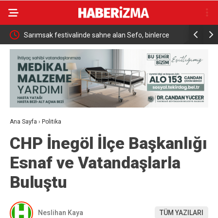
ükrü
Sarımsak festivalinde sahne alan Sefo, binlerce
Sanatçı Ca
vatandaşa unutulmaz bir gece yaşattı
Ana Sayfa
›
Politika
CHP İnegöl İlçe Başkanlığı
Esnaf ve Vatandaşlarla
Buluştu
Neslihan Kaya
TÜM YAZILARI