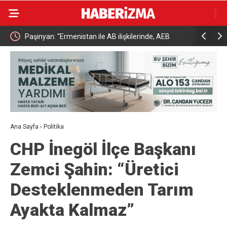
iaht
Paşinyan: “Ermenistan ile AB ilişkilerinde, AEB
Bakan Yuma
içindeki ve kapsamındaki ilişkilerde sahip olduğumuz
hayvancılı
statüye aykırı gelen herhangi bir hukuki, ekonomik
ya da siyasi yükümlülük yoktur”
Ana Sayfa
›
Politika
CHP İnegöl İlçe Başkanı
Zemci Şahin: “Üretici
Desteklenmeden Tarım
Ayakta Kalmaz”