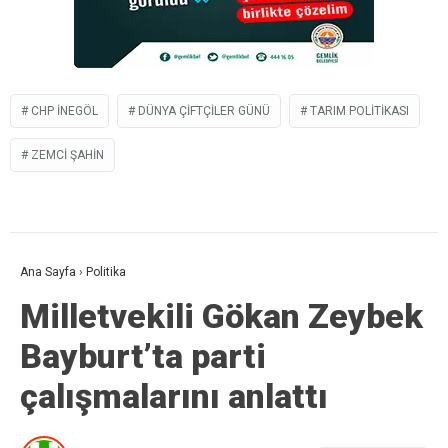
CHP INEGÖL
DÜNYA ÇIFTÇILER GÜNÜ
TARIM POLITIKASI
ZEMCI ŞAHIN
Ana Sayfa
›
Politika
Milletvekili Gökan Zeybek
Bayburt’ta parti
çalışmalarını anlattı