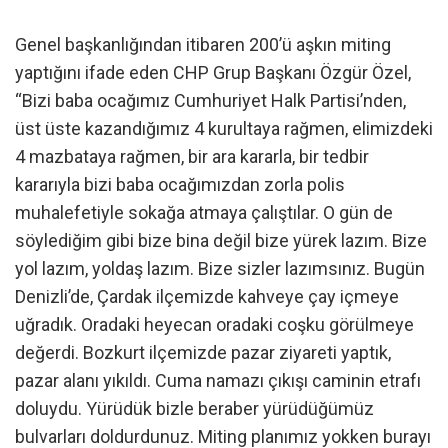
Genel başkanlığından itibaren 200’ü aşkın miting
yaptığını ifade eden CHP Grup Başkanı Özgür Özel,
“Bizi baba ocağımız Cumhuriyet Halk Partisi’nden,
üst üste kazandığımız 4 kurultaya rağmen, elimizdeki
4 mazbataya rağmen, bir ara kararla, bir tedbir
kararıyla bizi baba ocağımızdan zorla polis
muhalefetiyle sokağa atmaya çalıştılar. O gün de
söylediğim gibi bize bina değil bize yürek lazım. Bize
yol lazım, yoldaş lazım. Bize sizler lazımsınız. Bugün
Denizli’de, Çardak ilçemizde kahveye çay içmeye
uğradık. Oradaki heyecan oradaki coşku görülmeye
değerdi. Bozkurt ilçemizde pazar ziyareti yaptık,
pazar alanı yıkıldı. Cuma namazı çıkışı caminin etrafı
doluydu. Yürüdük bizle beraber yürüdüğümüz
bulvarları doldurdunuz. Miting planımız yokken burayı