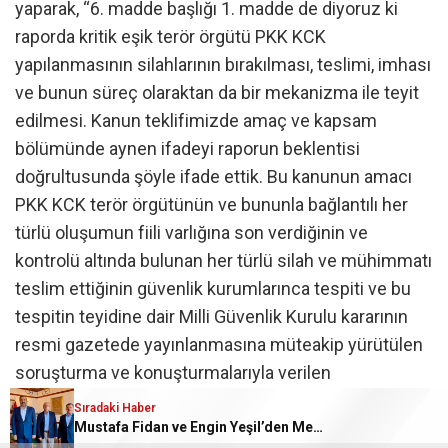
yaparak, “6. madde başlığı 1. madde de diyoruz ki
raporda kritik eşik terör örgütü PKK KCK
yapılanmasının silahlarının bırakılması, teslimi, imhası
ve bunun süreç olaraktan da bir mekanizma ile teyit
edilmesi. Kanun teklifimizde amaç ve kapsam
bölümünde aynen ifadeyi raporun beklentisi
doğrultusunda şöyle ifade ettik. Bu kanunun amacı
PKK KCK terör örgütünün ve bununla bağlantılı her
türlü oluşumun fiili varlığına son verdiğinin ve
kontrolü altında bulunan her türlü silah ve mühimmatı
teslim ettiğinin güvenlik kurumlarınca tespiti ve bu
tespitin teyidine dair Milli Güvenlik Kurulu kararının
resmi gazetede yayınlanmasına müteakip yürütülen
soruşturma ve konuşturmalarıyla verilen
mahkumiyet hükümlerinin infazın ertelenmesi
Sıradaki Haber
işlemlerinin ve bu konuda yani tasfiye süreciyle ilgili
Mustafa Fidan ve Engin Yeşil’den Mehmet Mehdi Eker’e Ziyaret