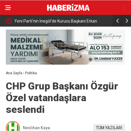
Elektrikli bisiklet ile uçuruma yuvarlandılar: 3 çocuk
Bursa’da i
yaralandı
Ana Sayfa
›
Politika
CHP Grup Başkanı Özgür
Özel vatandaşlara
seslendi
Neslihan Kaya
TÜM YAZILARI