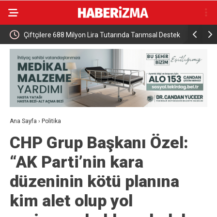
HA
Çiftçilere 688 Milyon Lira Tutarında Tarımsal Destek
DMM: “Mek
Ödemesi
NATO’nun 5
gerçek dış
Ana Sayfa
›
Politika
CHP Grup Başkanı Özel:
“AK Parti’nin kara
düzeninin kötü planına
kim alet olup yol