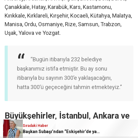
Çanakkale, Hatay, Karabük, Kars, Kastamonu,
Kırıkkale, Kırklareli, Kırşehir, Kocaeli, Kütahya, Malatya,
Manisa, Ordu, Osmaniye, Rize, Samsun, Trabzon,
Uşak, Yalova ve Yozgat.
“Bugün itibarıyla 232 belediye
başkanımız istifa etmiştir. Bu ay sonu
itibarıyla bu sayının 300’e yaklaşacağını,
hatta 300’ü geçeceğini tahmin etmekteyiz.”
Büyükşehirler, İstanbul, Ankara ve
Sıradaki Haber
İzmir İddialarına Yanıt
Başkan Subaşı’ndan “Eskişehir’de yaşıyor” iddialarına c