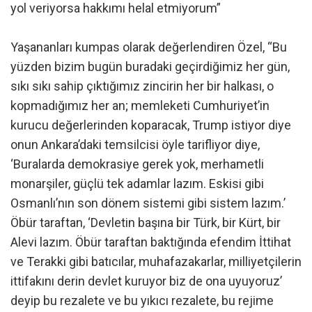
yol veriyorsa hakkımı helal etmiyorum”
Yaşananları kumpas olarak değerlendiren Özel, “Bu
yüzden bizim bugün buradaki geçirdiğimiz her gün,
sıkı sıkı sahip çıktığımız zincirin her bir halkası, o
kopmadığımız her an; memleketi Cumhuriyet’in
kurucu değerlerinden koparacak, Trump istiyor diye
onun Ankara’daki temsilcisi öyle tarifliyor diye,
‘Buralarda demokrasiye gerek yok, merhametli
monarşiler, güçlü tek adamlar lazım. Eskisi gibi
Osmanlı’nın son dönem sistemi gibi sistem lazım.’
Öbür taraftan, ‘Devletin başına bir Türk, bir Kürt, bir
Alevi lazım. Öbür taraftan baktığında efendim İttihat
ve Terakki gibi batıcılar, muhafazakarlar, milliyetçilerin
ittifakını derin devlet kuruyor biz de ona uyuyoruz’
deyip bu rezalete ve bu yıkıcı rezalete, bu rejime