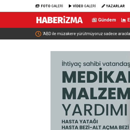
FOTO
GALERİ
VİDEO
GALERİ
YAZARLAR
Gündem
acılar üzerinden
Kestel’de yollar yenilenip genişletiliyor