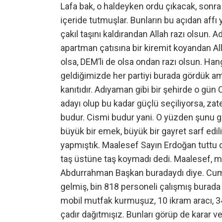
Lafa bak, o haldeyken ordu çıkacak, sonr
içeride tutmuşlar. Bunların bu açıdan affı
çakıl taşını kaldırandan Allah razı olsun.
apartman çatısına bir kiremit koyandan All
olsa, DEM’li de olsa ondan razı olsun. Ha
geldiğimizde her partiyi burada gördük ama
kanıtıdır. Adıyaman gibi bir şehirde o gün
adayı olup bu kadar güçlü seçiliyorsa, zat
budur. Cismi budur yani. O yüzden şunu 
büyük bir emek, büyük bir gayret sarf edi
yapmıştık. Maalesef Sayın Erdoğan tuttu d
taş üstüne taş koymadı dedi. Maalesef, m
Abdurrahman Başkan buradaydı diye. Cumh
gelmiş, bin 818 personeli çalışmış burada 
mobil mutfak kurmuşuz, 10 ikram aracı, 343
çadır dağıtmışız. Bunları görüp de karar 