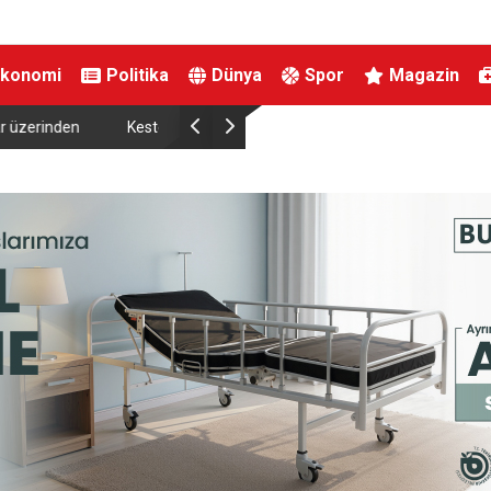
Ekonomi
Politika
Dünya
Spor
Magazin
Abdülhamid Han Sondaj Gemisi 4 Yıldır Mavi Vata