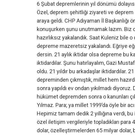
6 Şubat depremlerinin yıl dönümü dolayı
Özel, deprem şehitliği ziyareti ve deprem 
araya geldi. CHP Adıyaman İl Başkanlığı ö
konuşurken şunu unutmamak lazım. Biz o 
hazırlıksız yakalandık. Saat Kuleniz bile o
depreme mazeretsiz yakalandı. Eğriye eğri,
dersin. 21 aylık iktidar olsa depreme bu kad
iktidardılar. Şunu hatırlayalım, Gazi Musta
oldu. 21 yıldır bu arkadaşlar iktidardılar. 
depreminden çıkmıştık, millet hem hazırd
sonra yapıldı ev ondan yıkılmadı diyoruz. 
hükümet depremden sonra o kanunları çıka
Yılmaz. Para; ya millet 1999’da öyle bir ac
Hepimiz tamam dedik 2 yıllığına verdi, bu i
özel iletişim vergileriyle topladıkları para 
dolar, özelleştirmelerden 65 milyar dolar, b