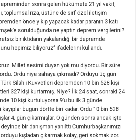
 depreminden sonra gelen hükümete 21 yıl vakit,
ğı, toplumsal rıza, üstüne de sırf özel iletişim
depremden önce yıkıp yapacak kadar paranın 3 katı
şek’e sorulduğunda ne yaptın deprem vergilerini?
tsiz bir iktidarın yakalandığı bir depremde
nu hepimiz biliyoruz” ifadelerini kullandı.
oruz. Millet sesimi duyan yok mu diyordu. Bir süre
üyordu. Ordu niye sahaya çıkmadı? Orduyu üç gün
 Türk Silahlı Kuvvetleri depremden 10 bin 528 kişi
eri 327 kişi kurtarmış. Niye? İlk 24 saat, sonraki 24
mde 10 kişi kurtuluyorsa 9’u bu ilk 3 günde
i kayıplar bugün dörtte biri kadar. Ordu 10 bin 528
uşlar 4. gün çıkarmışlar. O günden sonra ancak işte
u deyince bir danışman yanılttı Cumhurbaşkanımızı
a orduyu kışladan çıkarmak kolay, geri sokmak zor.