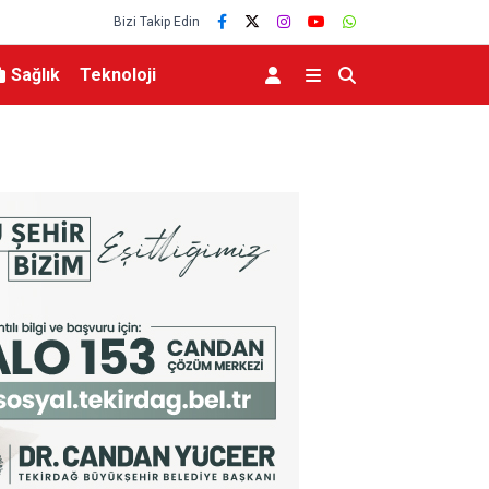
Bizi Takip Edin
Sağlık
Teknoloji
n İçin Çalışıyor
AK Parti İstanbul’dan “AK Belediyeciliği Yerind