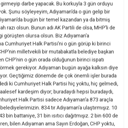
a girmeyip darbe yapacak. Bu korkuyla 3 gün orduyu
 yok. Şunu söyleyeyim, Adıyaman’da o gün gelip bir
 Adıyaman’da bugün bir temel kazandan ya da bitmiş
ah razı olsun. Bunun adı AK Partili de olsa, MHP’li de
ngi görüşten olursa olsun. Biz Adıyaman’a
 Cumhuriyet Halk Partisi’ni o gün görüp ki birinci
 CHP’nin milletvekili bir mutabakatla belediye başkan
en CHP’nin o gün orada olduğunun birinci ispatı
görmek gerekiyor. Adıyaman bugün ayağa kalksın diye
liyor. Geçtiğimiz dönemde de çok önemli işler burada
edi ki Cumhuriyet Halk Partisi hiç yoktu, hiç gelmedi,
aalesef kardeşim diyor; buradaydı hepsi buradaydı,
uriyet Halk Partisi sadece Adıyaman’a 873 araçla
belediyelerimizin. 834 tır Adıyaman’a ulaştırmışız. 10
 bin battaniye, 31 bin ısıtıcı dağıtmışız. 2 bin 600 de
veren, bilen Adıyaman ama Sayın Erdoğan, CHP yoktu,