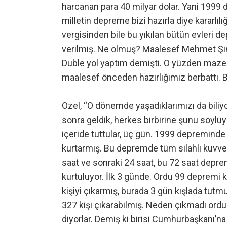
harcanan para 40 milyar dolar. Yani 1999
milletin depreme bizi hazırla diye kararlılı
vergisinden bile bu yıkılan bütün evleri 
verilmiş. Ne olmuş? Maalesef Mehmet Şim
Duble yol yaptım demişti. O yüzden mazere
maalesef önceden hazırlığımız berbattı. Bu
Özel, “O dönemde yaşadıklarımızı da biliy
sonra geldik, herkes birbirine şunu söyl
içeride tuttular, üç gün. 1999 depreminde
kurtarmış. Bu depremde tüm silahlı kuvvetl
saat ve sonraki 24 saat, bu 72 saat depre
kurtuluyor. İlk 3 günde. Ordu 99 depremi k
kişiyi çıkarmış, burada 3 gün kışlada tutm
327 kişi çıkarabilmiş. Neden çıkmadı ord
diyorlar. Demiş ki birisi Cumhurbaşkanı’n