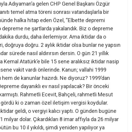
sıyla Adıyaman’a gelen CHP Genel Başkanı Özgür
anıtı temel atma töreni sonrası vatandaşlarla bir
nünde halka hitap eden Özel, “Elbette depremi
depreme ne şartlarda yakalandık. Biz o depreme
 dakika durdu, daha ilerlemiyor. Ama iktidar da o
 doğruya doğru. 2 aylık iktidar olsa bunlar ne yapsın
ar sürede nasıl aldırırsın dersin. O gün 21 yıllık
fa Kemal Atatürk’e bile 15 sene aralıksız iktidar nasip
21 sene vakit vardı önlerinde. Kanun; vallahi 1999
ı hem de kanunlar hazırdı. Ne diyoruz? 1999’dan
Depreme dayanıklı ev nasıl yapılacak? Bir önceki
rmıştı. Rahmetli Ecevit, Bahçeli, rahmetli Mesut
ı gördü ki o zaman özel iletişim vergisi koydular.
ktidar geldi, o vergiyi kalıcı yaptı. O günden bugüne
41 milyar dolar. Çıkardıkları 8 imar affıyla da 26 milyar
ütün bu 10 il yıkıldı, şimdi yeniden yapılıyor ya