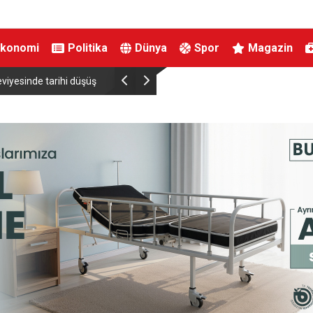
Ekonomi
Politika
Dünya
Spor
Magazin
viyesinde tarihi düşüş
Uludağ’da çıkan orman yangını söndürüldü