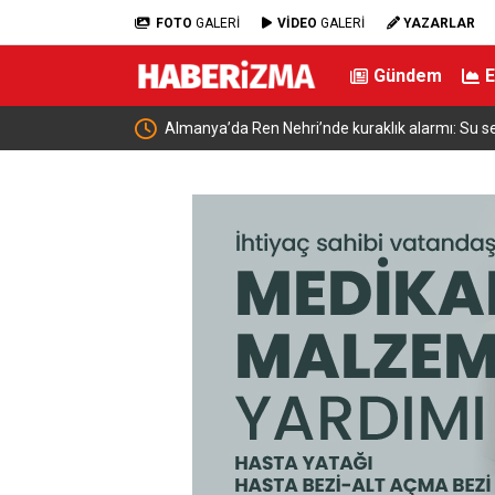
FOTO
GALERİ
VİDEO
GALERİ
YAZARLAR
Gündem
Teklifi Meclis
Almanya’da Ren Nehri’nde kuraklık alarmı: Su se
yaşandı