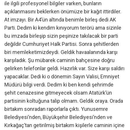
ile ilgili profesyonel bilgiler varken, bunların
açıklanmasını beklerken önümüze bir kağıt ittirdiler.
At imzayı. Bir A4’ün altında benimle birleş dedi AK
Parti. Dedim ki kendim kınıyorum terörü ama sizinle
bu imzada birleşip sizin peşinize takılacak bir parti
değildir Cumhuriyet Halk Partisi. Sonra şehitlerden
biri memleketimizdeydi. Geldik havaalanında karşı
karşıladık. Şu mübarek caminin bahçesine doğru
gelirken telefonlar geldi. Hazırlık var. Size karşı saldırı
yapacaklar. Dedi ki o dönemin Sayın Valisi, Emniyet
Müdürü bilgi verdi. Dedim ki ben kendi şehrimde
şehit cenazesine gitmeyecek olsam Atatürk’ün
partisinin koltuğuna talip olmam. Geldik oraya. Orada
birtakım sonradan raporlarla çıktı. Yunusemre
Belediyesi’nden, Büyükşehir Belediyesi’nden ve
Kırkağaç’tan getirilmiş birtakım kişilerle caminin içine