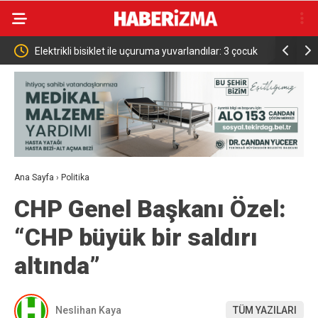
 çocuk
Bursa’da iş yeri alev alev yandı
Elini spir
Ana Sayfa
›
Politika
CHP Genel Başkanı Özel:
“CHP büyük bir saldırı
altında”
Neslihan Kaya
TÜM YAZILARI