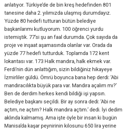
anlatıyor. Türkiye’de de bin kreş hedefinden 801
tanesine daha 2. yılımızda ulaşmış durumdayız.
Yüzde 80 hedefi tutturan bütün belediye
başkanlarımı kutluyorum. 100 öğrenci yurdu
istemiştik. 77’si şu an faal durumda. Çok sayıda da
proje ve inşaat aşamasında olanlar var. Orada da
yüzde 77 hedefi tutturduk. Toplamda 172 kent
lokantası var. 173 Halk mandıra, halk ekmek var.
Ferdi’nin dün anlattığım, sizin bildiğiniz hikayeye
İzmirliler güldü. Ömrü boyunca bana hep derdi: ’Abi
mandıracılıkta büyük para var. Mandıra açalım mı?’
Ben de derdim herkes kendi bildiği işi yapsın.
Belediye başkanı seçildi. Bir ay sonra dedi: ’Abi ne
açtım, ne açtım? Halk mandıra açtım.’ dedi. İyi dedim
aklında kalmamış. Ama işte öyle bir insan ki bugün
Manisa’da kaşar peynirinin kilosunu 650 lira yerine