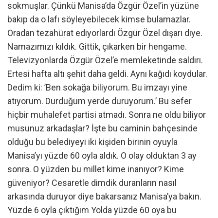
sokmuşlar. Çünkü Manisa’da Özgür Özel’in yüzüne
bakıp da o lafı söyleyebilecek kimse bulamazlar.
Oradan tezahürat ediyorlardı Özgür Özel dışarı diye.
Namazımızı kıldık. Gittik, çıkarken bir hengame.
Televizyonlarda Özgür Özel’e memleketinde saldırı.
Ertesi hafta altı şehit daha geldi. Aynı kağıdı koydular.
Dedim ki: ’Ben sokağa biliyorum. Bu imzayı yine
atıyorum. Durduğum yerde duruyorum.’ Bu sefer
hiçbir muhalefet partisi atmadı. Sonra ne oldu biliyor
musunuz arkadaşlar? İşte bu caminin bahçesinde
olduğu bu belediyeyi iki kişiden birinin oyuyla
Manisa’yı yüzde 60 oyla aldık. O olay olduktan 3 ay
sonra. O yüzden bu millet kime inanıyor? Kime
güveniyor? Cesaretle dimdik duranların nasıl
arkasında duruyor diye bakarsanız Manisa’ya bakın.
Yüzde 6 oyla çıktığım Yolda yüzde 60 oya bu