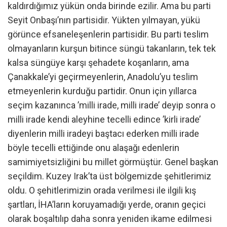
kaldırdığımız yükün onda birinde ezilir. Ama bu parti
Seyit Onbaşı’nın partisidir. Yükten yılmayan, yükü
görünce efsaneleşenlerin partisidir. Bu parti teslim
olmayanların kurşun bitince süngü takanların, tek tek
kalsa süngüye karşı şehadete koşanların, ama
Çanakkale’yi geçirmeyenlerin, Anadolu’yu teslim
etmeyenlerin kurduğu partidir. Onun için yıllarca
seçim kazanınca ’milli irade, milli irade’ deyip sonra o
milli irade kendi aleyhine tecelli edince ’kirli irade’
diyenlerin milli iradeyi baştacı ederken milli irade
böyle tecelli ettiğinde onu alaşağı edenlerin
samimiyetsizliğini bu millet görmüştür. Genel başkan
seçildim. Kuzey Irak’ta üst bölgemizde şehitlerimiz
oldu. O şehitlerimizin orada verilmesi ile ilgili kış
şartları, İHA’ların koruyamadığı yerde, oranın geçici
olarak boşaltılıp daha sonra yeniden ikame edilmesi