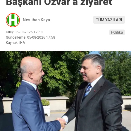
Başkanı Özvar’a ziyaret
Neslihan Kaya
TÜM YAZILARI
Giriş: 05-08-2026 17:58
Politika
Güncelleme: 05-08-2026 17:58
Kaynak: İHA