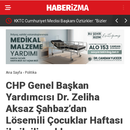
KKTC Cumhuriyet Meclisi Başkanı Öztürkler: “Bizler
Osmangazi
egemen eşitliğimizden ve eşit uluslararası
kazandırıy
statümüzden asla taviz vermeyeceğiz”
Ana Sayfa
›
Politika
CHP Genel Başkan
Yardımcısı Dr. Zeliha
Aksaz Şahbaz’dan
Lösemili Çocuklar Haftası