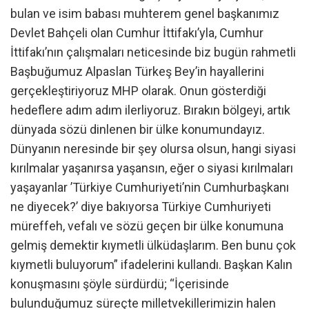
bulan ve isim babası muhterem genel başkanımız
Devlet Bahçeli olan Cumhur İttifakı’yla, Cumhur
İttifakı’nın çalışmaları neticesinde biz bugün rahmetli
Başbuğumuz Alpaslan Türkeş Bey’in hayallerini
gerçekleştiriyoruz MHP olarak. Onun gösterdiği
hedeflere adım adım ilerliyoruz. Bırakın bölgeyi, artık
dünyada sözü dinlenen bir ülke konumundayız.
Dünyanın neresinde bir şey olursa olsun, hangi siyasi
kırılmalar yaşanırsa yaşansın, eğer o siyasi kırılmaları
yaşayanlar ’Türkiye Cumhuriyeti’nin Cumhurbaşkanı
ne diyecek?’ diye bakıyorsa Türkiye Cumhuriyeti
müreffeh, vefalı ve sözü geçen bir ülke konumuna
gelmiş demektir kıymetli ülküdaşlarım. Ben bunu çok
kıymetli buluyorum” ifadelerini kullandı. Başkan Kalın
konuşmasını şöyle sürdürdü; “İçerisinde
bulunduğumuz süreçte milletvekillerimizin halen