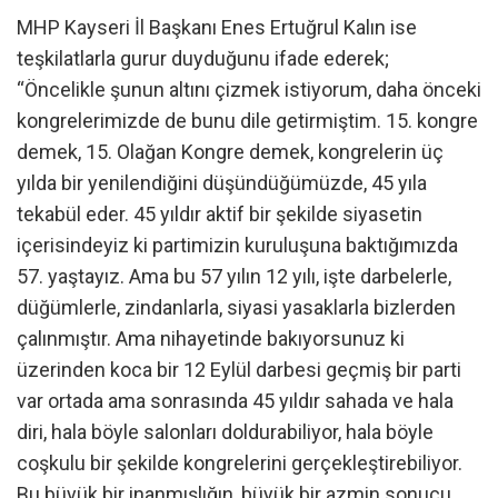
MHP Kayseri İl Başkanı Enes Ertuğrul Kalın ise
teşkilatlarla gurur duyduğunu ifade ederek;
“Öncelikle şunun altını çizmek istiyorum, daha önceki
kongrelerimizde de bunu dile getirmiştim. 15. kongre
demek, 15. Olağan Kongre demek, kongrelerin üç
yılda bir yenilendiğini düşündüğümüzde, 45 yıla
tekabül eder. 45 yıldır aktif bir şekilde siyasetin
içerisindeyiz ki partimizin kuruluşuna baktığımızda
57. yaştayız. Ama bu 57 yılın 12 yılı, işte darbelerle,
düğümlerle, zindanlarla, siyasi yasaklarla bizlerden
çalınmıştır. Ama nihayetinde bakıyorsunuz ki
üzerinden koca bir 12 Eylül darbesi geçmiş bir parti
var ortada ama sonrasında 45 yıldır sahada ve hala
diri, hala böyle salonları doldurabiliyor, hala böyle
coşkulu bir şekilde kongrelerini gerçekleştirebiliyor.
Bu büyük bir inanmışlığın, büyük bir azmin sonucu.