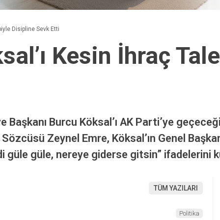
yle Disipline Sevk Etti
al’ı Kesin İhraç Tale
Başkanı Burcu Köksal’ı AK Parti’ye geçeceği i
rti Sözcüsü Zeynel Emre, Köksal’ın Genel Başkan
 güle güle, nereye giderse gitsin” ifadelerini k
TÜM YAZILARI
Politika