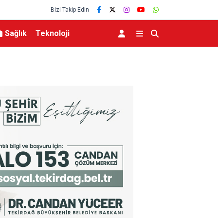
Bizi Takip Edin
Sağlık
Teknoloji
aşlıyor
Osmangazi’de geleceğin yüzücüleri sertifikaları