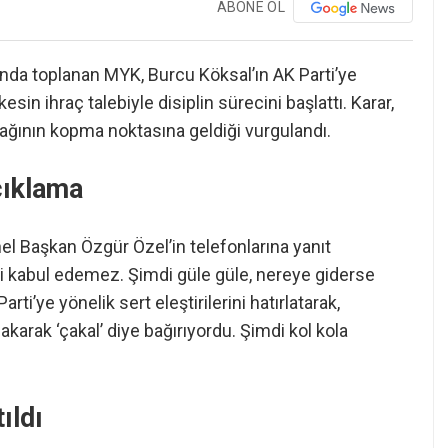
ABONE OL
da toplanan MYK, Burcu Köksal’ın AK Parti’ye
in ihraç talebiyle disiplin sürecini başlattı. Karar,
e bağının kopma noktasına geldiği vurgulandı.
çıklama
 Başkan Özgür Özel’in telefonlarına yanıt
yi kabul edemez. Şimdi güle güle, nereye giderse
ti’ye yönelik sert eleştirilerini hatırlatarak,
karak ‘çakal’ diye bağırıyordu. Şimdi kol kola
ıldı