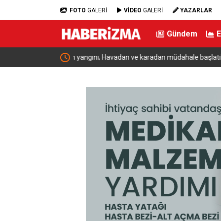
FOTO
GALERİ
VİDEO
GALERİ
YAZARLAR
Gündem
dahale başlatıldı
Bakan Yumaklı: “Son 24 yılda milli park sayısını 