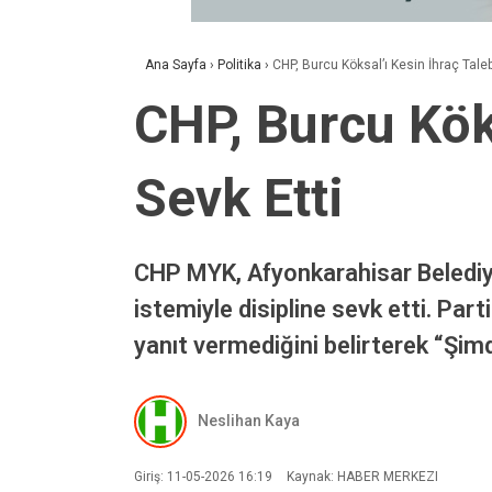
Ana Sayfa
›
Politika
›
CHP, Burcu Köksal’ı Kesin İhraç Talebi
CHP, Burcu Köks
Sevk Etti
CHP MYK, Afyonkarahisar Belediye 
istemiyle disipline sevk etti. Pa
yanıt vermediğini belirterek “Şimdi
Neslihan Kaya
Giriş: 11-05-2026 16:19
Kaynak: HABER MERKEZI