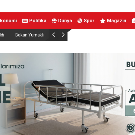
Ekonomi
Politika
Dünya
Spor
Magazin
696’ya çıkardık”
MHP Kütahya’da ilçe kongreleri 13 Ağustos’ta b