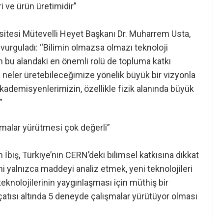
i ve ürün üretimidir”
rsitesi Mütevelli Heyet Başkanı Dr. Muharrem Usta,
 vurguladı: “Bilimin olmazsa olmazı teknoloji
in bu alandaki en önemli rolü de topluma katkı
a neler üretebileceğimize yönelik büyük bir vizyonla
kademisyenlerimizin, özellikle fizik alanında büyük
”
şmalar yürütmesi çok değerli”
n İbiş, Türkiye’nin CERN’deki bilimsel katkısına dikkat
yalnızca maddeyi analiz etmek, yeni teknolojileri
eknolojilerinin yaygınlaşması için müthiş bir
çatısı altında 5 deneyde çalışmalar yürütüyor olması