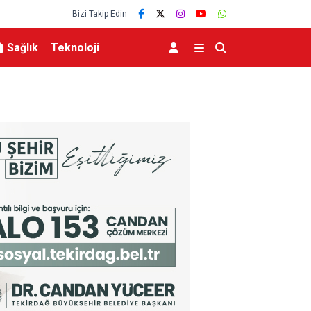
Bizi Takip Edin
Sağlık
Teknoloji
n üst seviye sağlık
İçişleri Bakanı Çiftçi: “Yaklaşık 7 bin 500 aranan ş
yakalamış durumdayız”