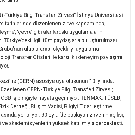
Türkiye Bilgi Transferi Zirvesi” İstinye Üniversitesi
kim tarihlerinde düzenlenen zirve kapsamında,
alleşme’, ‘çevre’ gibi alanlardaki uygulamaların
, Türkiye’deki ilgili tüm paydaşlarla buluşturulması
Grubu’nun uluslararası ölçekli iyi uygulama
loji Transfer Ofisleri ile karşılıklı deneyim paylaşımı
ıyor.
kezi’ne (CERN) asosiye üye oluşunun 10. yılında,
 düzenlenen CERN-Türkiye Bilgi Transferi Zirvesi;
BB iş birliğiyle hayata geçiriliyor. TENMAK, TÜSEB,
 Derneği, Bilişim Vadisi, Bilgiyi Ticarileştirme
sında yer alıyor. 30 Eylül’de başlayan zirvenin açılışı,
i ve akademisyenlerin yüksek katılımıyla gerçekleşti.