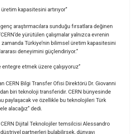
üretim kapasitesini artırıyor”
n genç araştırmacılara sunduğu fırsatlara değinen
i: “CERN’de yürütülen çalışmalar yalnızca evrenin
ı zamanda Türkiye’nin bilimsel üretim kapasitesini
lararası deneyimini güçlendiriyor.”
e entegre etmek üzere çalışıyoruz”
an CERN Bilgi Transfer Ofisi Direktörü Dr. Giovanni
ndan biri teknoloji transferidir. CERN bünyesinde
nu paylaşacak ve özellikle bu teknolojileri Türk
ele alacağız” dedi.
yan CERN Dijital Teknolojiler temsilcisi Alessandro
striyel partnerleri bulabilirsek, dünyayı