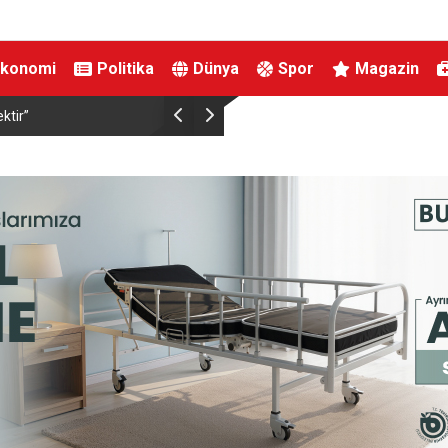
Ekonomi
Politika
Dünya
Spor
Magazin
ktir”
Bakan Memişoğlu: “Şehir hastaneleri dünyanın e
hizmet binalarıdır”