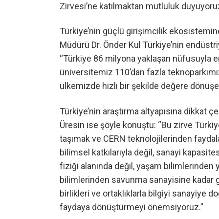
Zirvesi’ne katılmaktan mutluluk duyuyoruz
Türkiye’nin güçlü girişimcilik ekosistemin
Müdürü Dr. Önder Kul Türkiye’nin endüstriye
“Türkiye 86 milyona yaklaşan nüfusuyla e
üniversitemiz 110’dan fazla teknoparkımız v
ülkemizde hızlı bir şekilde değere dönüşec
Türkiye’nin araştırma altyapısına dikkat
Üresin ise şöyle konuştu: “Bu zirve Türkiye
taşımak ve CERN teknolojilerinden faydala
bilimsel katkılarıyla değil, sanayi kapasi
fiziği alanında değil, yaşam bilimlerinden 
bilimlerinden savunma sanayisine kadar gen
birlikleri ve ortaklıklarla bilgiyi sanayiy
faydaya dönüştürmeyi önemsiyoruz.”