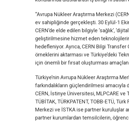
“Avrupa Nükleer Araştırma Merkezi (CERN)-
ev sahipliğinde gerçekleşti. 30 Eylül-1 E
CERN’de elde edilen bilgiyle ‘sağlık’, ‘dijit
geliştirilmesine hizmet eden teknolojilerin
hedefleniyor. Ayrıca, CERN Bilgi Transfer 
örneklerini aktarması ve Türkiye’deki Tekno
için önemli bir fırsat oluşturması amaçlan
Türkiye’nin Avrupa Nükleer Araştırma Mer
farkındalıkların güçlendirilmesi amacıyla
CERN, İstinye Üniversitesi, MLPCARE ve TO
TÜBİTAK, TÜRKPATENT, TOBB-ETÜ, Türk Fizik
Merkezi ve İSTKA ise partner kuruluşlar ara
partner kurumlardan temsilcilerin, öğrenc