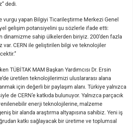
” dedi.
e vurgu yapan Bilgiyi Ticarileştirme Merkezi Genel
l gelişim potansiyelini şu sözlerle ifade etti:
n dinamizme sahip ülkelerden biriyiz. 200’den fazla
ar. CERN ile geliştirilen bilgi ve teknolojiler
ektir.”
 çeken TÜBİTAK MAM Başkan Yardımcısı Dr. Ersin
’de üretilen teknolojilerimizi uluslararası alana
nmak için değerli bir paylaşım alanı. Türkiye yalnızca
tesiyle de CERN’e katkıda bulunuyor. Yalnızca parçacık
yenilenebilir enerji teknolojilerine, malzeme
iş bir alanda araştırma altyapısına sahibiz. Yeni iş
e doğrudan katkı sağlayacak bir üretime ve toplumsal