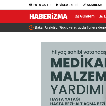
FOTO
GALERİ
VİDEO
GALERİ
YAZARLAR
Gündem
timlerle Bir Araya
Bakan Uraloğlu: “Güçlü yerel, güçlü Türkiye deme