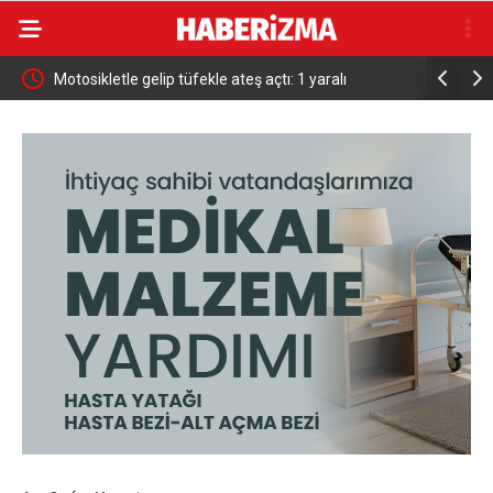
ap
Motosikletle gelip tüfekle ateş açtı: 1 yaralı
Gülaven şe
ine