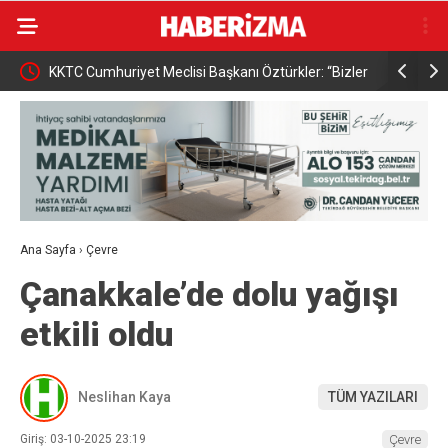
KKTC Cumhuriyet Meclisi Başkanı Öztürkler: “Bizler
Osmangazi
egemen eşitliğimizden ve eşit uluslararası
kazandırıy
statümüzden asla taviz vermeyeceğiz”
Ana Sayfa
›
Çevre
Çanakkale’de dolu yağışı
etkili oldu
Neslihan Kaya
TÜM YAZILARI
Giriş: 03-10-2025 23:19
Çevre