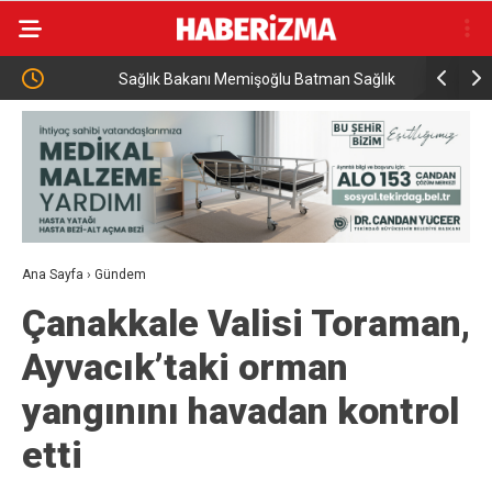
Sağlık Bakanı Memişoğlu Batman Sağlık
Hayat kur
Yatırımlarını İnceledi
Ana Sayfa
›
Gündem
Çanakkale Valisi Toraman,
Ayvacık’taki orman
yangınını havadan kontrol
etti