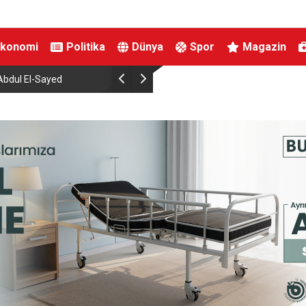
Ekonomi
Politika
Dünya
Spor
Magazin
Bir adımla hayata tutundu, motosikletli duvara çarparak can verdi