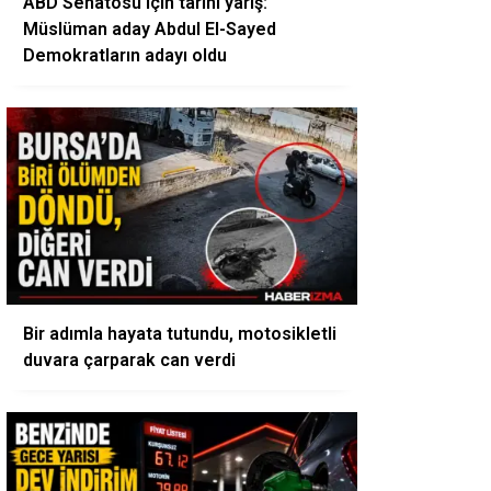
ABD Senatosu için tarihi yarış:
Müslüman aday Abdul El-Sayed
Demokratların adayı oldu
Bir adımla hayata tutundu, motosikletli
duvara çarparak can verdi