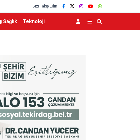
Bizi Takip Edin
Sağlık
Teknoloji
Benzinde Gece Yarısı Dev İndirim Beklentisi 4,35 TL’lik Düşüş Pompaya
Yansıyacak mı?