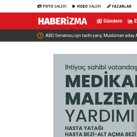
FOTO
GALERİ
VİDEO
GALERİ
YAZARLAR
Gündem
BD Senatosu için tarihi yarış: Müslüman aday Abdul El-Sayed
emokratların adayı oldu