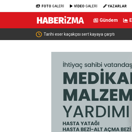
FOTO
GALERİ
VİDEO
GALERİ
YAZARLAR
Gündem
Erbay, “CHP üyesi olmak
Tarihi eser kaçakçısı sert kayaya çarptı