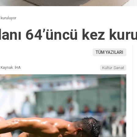
 kuruluyor
danı 64’üncü kez kur
TÜM YAZILARI
Kaynak: İHA
Kültür Sanat