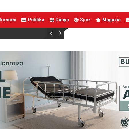
Ekonomi
Politika
Dünya
Spor
Magazin
Bakan Çiftçi Sinop’ta 525 milyon TL’lik yatırımlar
vatandaşına daha hızlı ulaşacak”