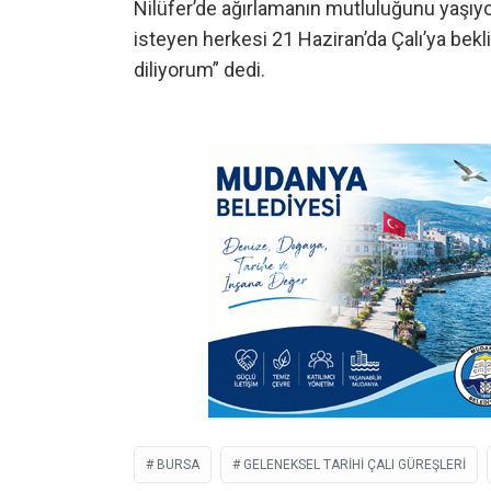
Nilüfer’de ağırlamanın mutluluğunu yaşıy
isteyen herkesi 21 Haziran’da Çalı’ya bek
diliyorum” dedi.
BURSA
GELENEKSEL TARIHI ÇALI GÜREŞLERI