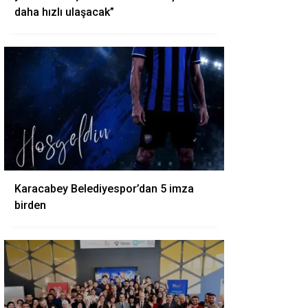
daha hızlı ulaşacak”
Karacabey Belediyespor’dan 5 imza
birden