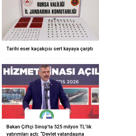
Tarihi eser kaçakçısı sert kayaya çarptı
Bakan Çiftçi Sinop’ta 525 milyon TL’lik
yatırımları açtı: “Devlet vatandaşına