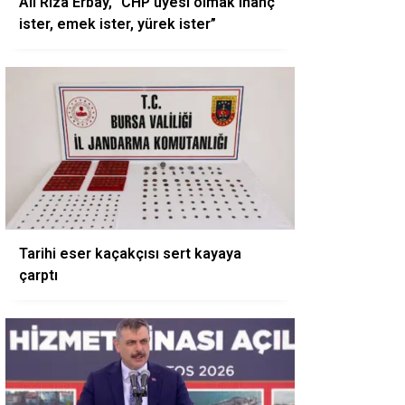
Ali Rıza Erbay, “CHP üyesi olmak inanç
ister, emek ister, yürek ister”
Tarihi eser kaçakçısı sert kayaya
çarptı