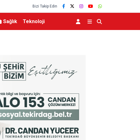
Bizi Takip Edin
Sağlık
Teknoloji
ı açtı: “Devlet
Karacabey Belediyespor’dan 5 imza birden