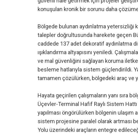
güvenli hale getirmek için projeler gelişti
konuşulan kronik bir sorunu daha çözüme
Bölgede bulunan aydınlatma yetersizliği
talepler doğrultusunda harekete geçen Büyü
caddede 137 adet dekoratif aydınlatma dir
ışıklandırma altyapısını yeniledi. Çalışma
ve mal güvenliğini sağlayan koruma iletke
besleme hatlarıyla sistem güçlendirildi. 
tamamen çözülürken, bölgedeki araç ve yay
Hayata geçirilen çalışmaların yanı sıra bö
Üçevler-Terminal Hafif Raylı Sistem Hattı
yapılması öngörülürken bölgenin ulaşım aç
sistem projesine paralel olarak artması b
Yolu üzerindeki araçların entegre edilece