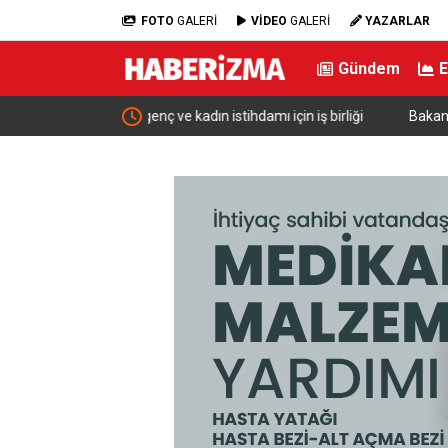
FOTO
GALERİ
VİDEO
GALERİ
YAZARLAR
Gündem
ı için iş birliği
Bakan Şimşek: “Batman’da muazzam bir hizmet f