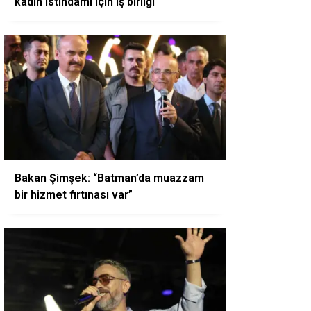
kadın istihdamı için iş birliği
Bakan Şimşek: “Batman’da muazzam
bir hizmet fırtınası var”