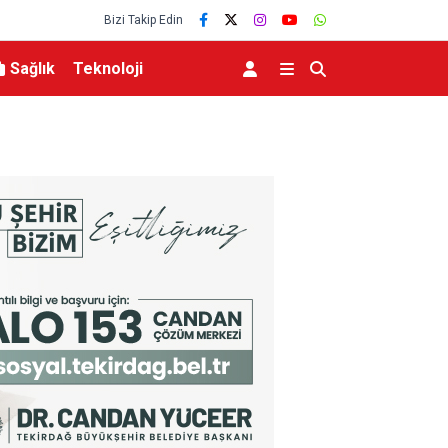
Bizi Takip Edin
Sağlık
Teknoloji
lerce vatandaşa
Menderes Belediye Başkanı İlkay Çiçek tutukla