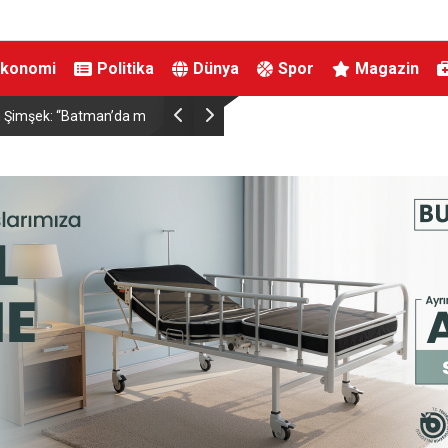
Ekonomi
Politika
Dünya
Spor
Magazin
ırtınası var”
Resul Dindar ve Ümit Yaşar, Kastamonu’da bin
unutulmaz bir gece yaşattı