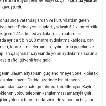
ren Bursa Büyükşehir Belediyesi, Çalı Yolu’nda yıllardır
 kavuşturdu.
 konusunda vatandaşlardan ve kurumlardan gelen
kşehir Belediyesi ekipleri, yaklaşık 5,2 kilometrelik
eği ve 274 adet led aydınlatma armatürü ile
larda ayrıca 5 bin 200 metre aydınlatma kablosu, can
nleri, topraklama elemanları, aydınlatma panoları ve
Yapılan çalışmalar sayesinde yolun aydınlatma sorunu
a trafiği güvenli hale geldi.
lgenin ulaşım altyapısını güçlendirmeye yönelik olarak
 da planlanıyor. Cadde üzerinde bir istasyon
ısından cazip hale getirilmesi hedefleniyor. Raylı
eklenen yolcu talebinin karşılanması amacıyla Çalı
ği bir yolcu aktarım merkezinin de yapımına başlandı.