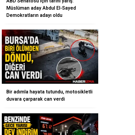
ABD Senatosu için tarihi yarış:
Müslüman aday Abdul El-Sayed
Demokratların adayı oldu
Bir adımla hayata tutundu, motosikletli
duvara çarparak can verdi