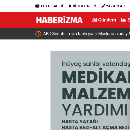
FOTO
GALERİ
VİDEO
GALERİ
YAZARLAR
Gündem
n aday Abdul El-Sayed
Bir adımla hayata tutundu, motosikletli 