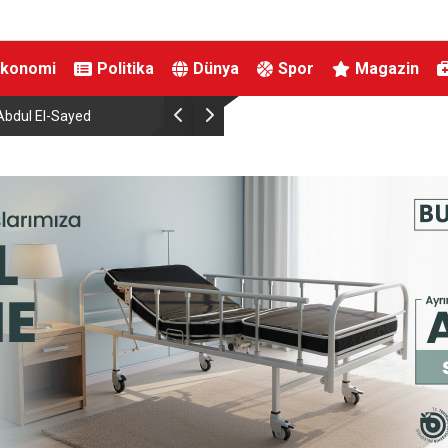
Ekonomi
Politika
Dünya
Spor
Magazin
duvara çarparak can verdi
Benzinde Gece Yarısı Dev İndirim Beklen
Yansıyacak mı?