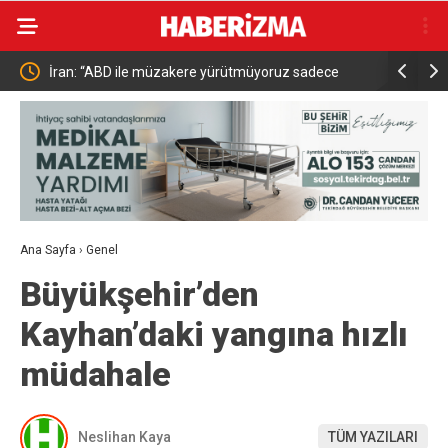
oruz sadece
Kestel’de yollar yenilenip genişletiliyor
inde bulunuyoruz”
Ana Sayfa
›
Genel
Büyükşehir’den
Kayhan’daki yangına hızlı
müdahale
Neslihan Kaya
TÜM YAZILARI