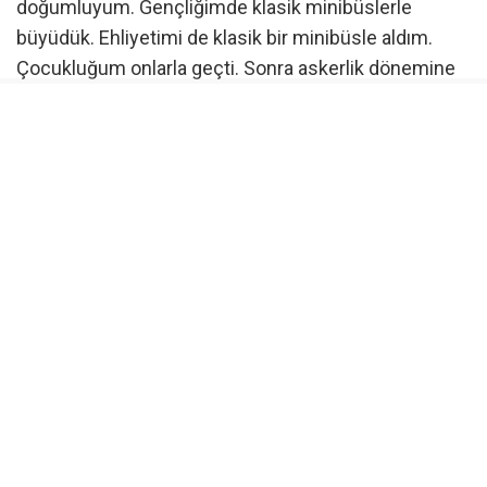
doğumluyum. Gençliğimde klasik minibüslerle
büyüdük. Ehliyetimi de klasik bir minibüsle aldım.
Çocukluğum onlarla geçti. Sonra askerlik dönemine
geldik, otobüs dönemi başladı” dedi.
Klasik otobüslere ilgi duyan bir grubun oluştuğunu
belirten Sungur, zaman içerisinde insanların bu
araçlara gösterdiği ilgiyi fark ettiklerini söyledi.
Sungur, “Klasik otobüslere değer veren güzel bir
grubumuz var. Onlarla etkinlikler yapmaya
başladıktan sonra baktık ki insanların gerçekten ilgisi
çok fazla. Biz de onlara yöneldik, restorasyonlarına
yöneldik. Parça teminini yapmaya başladık” diye
konuştu.
Türkiye’de bulunmayan araçlar Bursa’da restore edilip