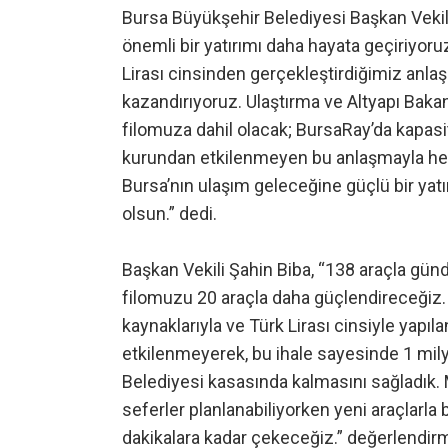
Bursa Büyükşehir Belediyesi Başkan Vekil
önemli bir yatırımı daha hayata geçiriyoru
Lirası cinsinden gerçekleştirdiğimiz anlaş
kazandırıyoruz. Ulaştırma ve Altyapı Bakan
filomuza dahil olacak; BursaRay’da kapasit
kurundan etkilenmeyen bu anlaşmayla he
Bursa’nın ulaşım geleceğine güçlü bir yat
olsun.” dedi.
Başkan Vekili Şahin Biba, “138 araçla günde
filomuzu 20 araçla daha güçlendireceğiz.
kaynaklarıyla ve Türk Lirası cinsiyle yapıl
etkilenmeyerek, bu ihale sayesinde 1 milya
Belediyesi kasasında kalmasını sağladık. 
seferler planlanabiliyorken yeni araçlarla 
dakikalara kadar çekeceğiz.” değerlendir