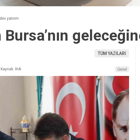
dev yatırım
 Bursa’nın geleceğin
TÜM YAZILARI
Kaynak: İHA
Genel