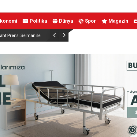
Ekonomi
Politika
Dünya
Spor
Magazin
t Prensi Selman ile
Paşinyan: “Ermenistan ile AB ilişkilerinde, AEB 
ilişkilerde sahip olduğumuz statüye aykırı gelen
ekonomik ya da siyasi yükümlülük yoktur”