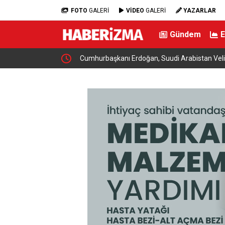
FOTO
GALERİ
VİDEO
GALERİ
YAZARLAR
Gündem
tal Takip Sistemi
Cumhurbaşkanı Erdoğan, Suudi Arabistan Veliah
görüştü