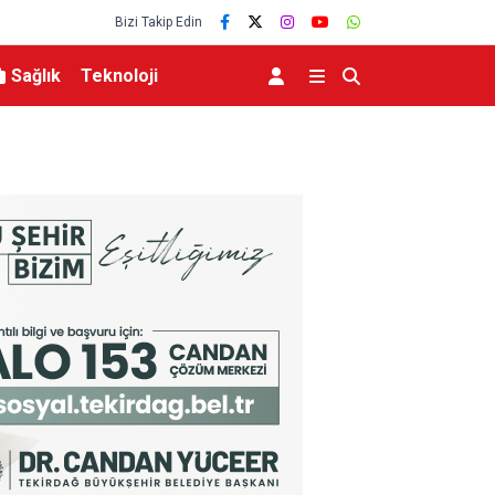
Bizi Takip Edin
Sağlık
Teknoloji
içindeki ve kapsamındaki
Bakan Yumaklı Kars’ta GEKİS’i tanıttı: Büyükbaş 
 herhangi bir hukuki,
kimlik” dönemi başladı