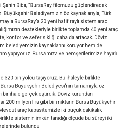
i Şahin Biba, “BursaRay filomuzu güçlendirecek
z. Büyükşehir Belediyemizin öz kaynaklarıyla, Türk
mayla BursaRay’a 20 yeni hafif raylı sistem aracı
lığımızın destekleriyle birlikte toplamda 40 yeni araç
e, konfor ve sefer sıklığı daha da artacak. Döviz
m belediyemizin kaynaklarını koruyor hem de
ırım yapıyoruz. Bursa’mıza ve hemşerilerimize hayırlı
 320 bin yolcu taşıyoruz. Bu ihaleyle birlikte
 Bursa Büyükşehir Belediyesi’nin tamamıyla öz
an bir ihale gerçekleştirdik. Döviz kurundan
r 200 milyon lira gibi bir miktarın Bursa Büyükşehir
Mevcut araç kapasitemizle iki buçuk dakikalık
birlikte sistemin imkân tanıdığı ölçüde bu süreyi iki
melerinde bulundu.