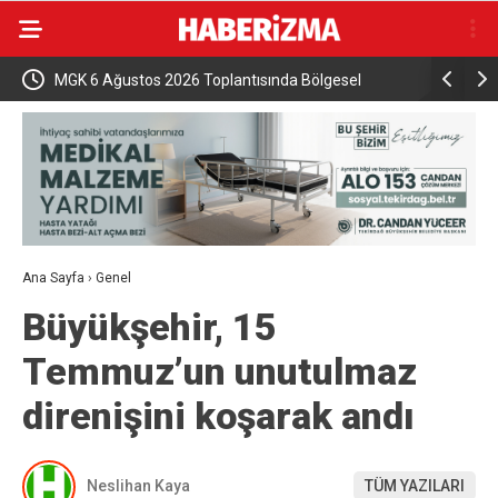
MGK 6 Ağustos 2026 Toplantısında Bölgesel
İznik Gölü
Güvenlik Gündemi
gözyaşları
Ana Sayfa
›
Genel
Büyükşehir, 15
Temmuz’un unutulmaz
direnişini koşarak andı
Neslihan Kaya
TÜM YAZILARI