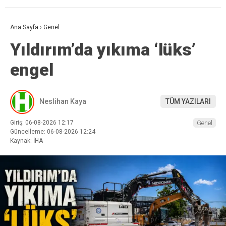
Ana Sayfa
›
Genel
Yıldırım’da yıkıma ‘lüks’
engel
Neslihan Kaya
TÜM YAZILARI
Giriş: 06-08-2026 12:17
Genel
Güncelleme: 06-08-2026 12:24
Kaynak: İHA