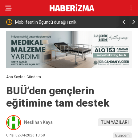
 dev
Mobilfest’in üçüncü durağı İznik
AK Parti’
Ana Sayfa
›
Gündem
BUÜ’den gençlerin
eğitimine tam destek
Neslihan Kaya
TÜM YAZILARI
Giriş: 02-04-2026 13:58
Gündem