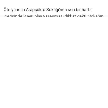
Öte yandan Arapşükrü Sokağı’nda son bir hafta
içerisinde 3 ayrı olay yaşanması dikkat çekti. Sokağın
kısa süre içerisinde art arda yaşanan olaylarla
gündeme gelmesi, çevrede bulunan vatandaşların da
dikkatini çekti.