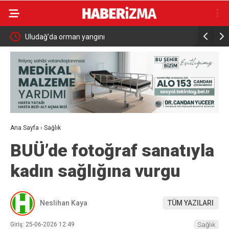
MHP Kula İlçe Başkanı Hüseyin Sönmez oldu
Büyükşehir
Ana Sayfa
›
Sağlık
BUÜ’de fotoğraf sanatıyla
kadın sağlığına vurgu
Neslihan Kaya
TÜM YAZILARI
Giriş: 25-06-2026 12:49
Sağlık