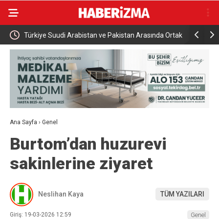
namıyor
Türkiye Suudi Arabistan ve Pakistan Arasında Ortak
Rusya açık
Savunma Anlaşması
saldırısı
Ana Sayfa
›
Genel
Burtom’dan huzurevi
sakinlerine ziyaret
Neslihan Kaya
TÜM YAZILARI
Giriş: 19-03-2026 12:59
Genel