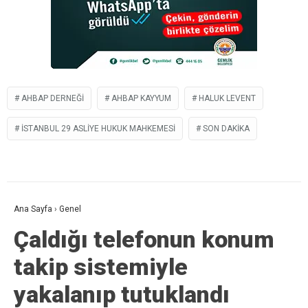
AHBAP DERNEĞI
AHBAP KAYYUM
HALUK LEVENT
İSTANBUL 29 ASLIYE HUKUK MAHKEMESI
SON DAKIKA
Ana Sayfa
›
Genel
Çaldığı telefonun konum
takip sistemiyle
yakalanıp tutuklandı