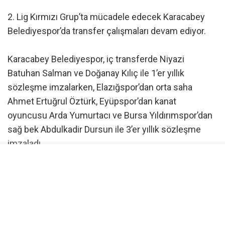
2. Lig Kırmızı Grup’ta mücadele edecek Karacabey
Belediyespor’da transfer çalışmaları devam ediyor.
Karacabey Belediyespor, iç transferde Niyazi
Batuhan Salman ve Doğanay Kılıç ile 1’er yıllık
sözleşme imzalarken, Elazığspor’dan orta saha
Ahmet Ertuğrul Öztürk, Eyüpspor’dan kanat
oyuncusu Arda Yumurtacı ve Bursa Yıldırımspor’dan
sağ bek Abdulkadir Dursun ile 3’er yıllık sözleşme
imzaladı.
Karacabey Belediyespor’dan yapılan açıklamada, “Bu
anlaşmaların hem futbolcularımız hem de
kulübümüz adına hayırlı olmasını temenni ediyoruz”
denildi.