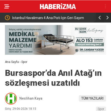
sti İçin Geri Sayım
Hakkari Operasyonunda 253 Kilogram Esrar E
Geçirildi
Ana Sayfa
›
Spor
Bursaspor’da Anıl Atağ’ın
sözleşmesi uzatıldı
Neslihan Kaya
TÜM YAZILARI
Giriş: 29-06-2026 18:15
Spor