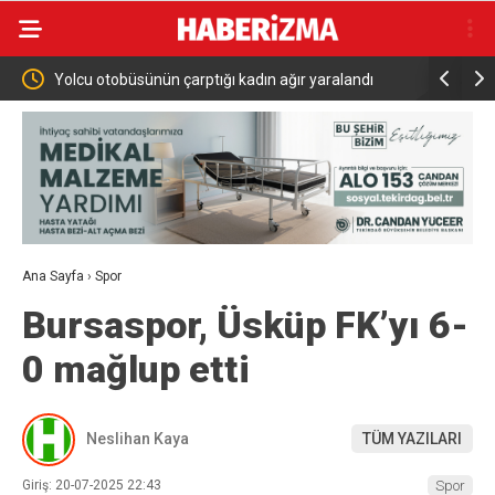
Yolcu otobüsünün çarptığı kadın ağır yaralandı
İçişleri B
Cumhurbaş
Ana Sayfa
›
Spor
Bursaspor, Üsküp FK’yı 6-
0 mağlup etti
Neslihan Kaya
TÜM YAZILARI
Giriş: 20-07-2025 22:43
Spor