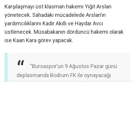
Karşılaşmayı üst klasman hakemi Yiğit Arslan
yönetecek. Sahadaki mücadelede Arslan’ın
yardımcılıklarını Kadir Akıllı ve Haydar Avcı
üstlenecek. Müsabakanın dördüncü hakemi olarak
ise Kaan Kara görev yapacak.
“Bursaspor’un 9 Ağustos Pazar günü
deplasmanda Bodrum FK ile oynayacağı
ligin 1. hafta mücadelesinde İzmir bölgesi
hakemi Yiğit Arslan görev yapacak.”
Maçın Detayları Ve Yayın Bilgisi