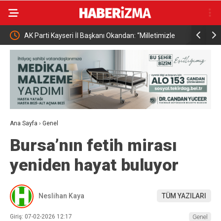
dan: “Milletimizle
Cumhurbaşkanı Erdoğan ve İletişim Başkanı
zır”
Duran’dan Anafartalar Mesajı
Ana Sayfa
›
Genel
Bursa’nın fetih mirası
yeniden hayat buluyor
Neslihan Kaya
TÜM YAZILARI
Giriş: 07-02-2026 12:17
Genel