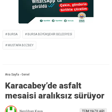
BURSA
BURSA BÜYÜKŞEHIR BELEDIYESI
MUSTAFA BOZBEY
Ana Sayfa
›
Genel
Karacabey’de asfalt
mesaisi aralıksız sürüyor
Neslihan Kaya
TÜM YAZILARI