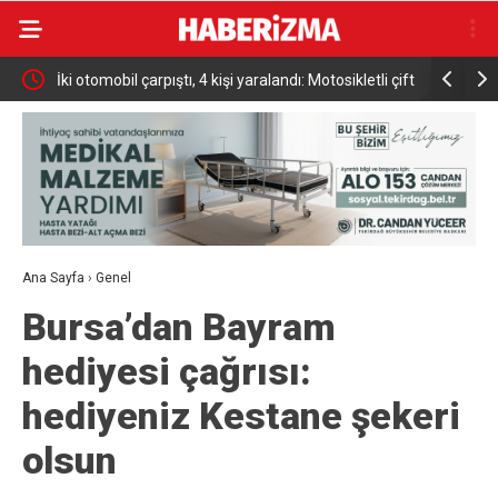
ki
İki otomobil çarpıştı, 4 kişi yaralandı: Motosikletli çift
Türkiye Ul
kazadan kıl payı kurtuldu
Altın Mad
Ana Sayfa
›
Genel
Bursa’dan Bayram
hediyesi çağrısı:
hediyeniz Kestane şekeri
olsun