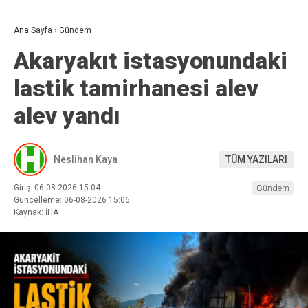
Ana Sayfa
›
Gündem
Akaryakıt istasyonundaki
lastik tamirhanesi alev
alev yandı
Neslihan Kaya
TÜM YAZILARI
Giriş: 06-08-2026 15:04
Gündem
Güncelleme: 06-08-2026 15:06
Kaynak: İHA