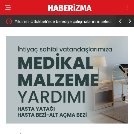
ni
Yıldırım, Otlukbeli’nde belediye çalışmalarını inceledi
Bursa’da t