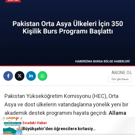
ABONE OL
Pakistan Yükseköğretim Komisyonu (HEC), Orta
Asya ve dost ülkelerin vatandaşlarına yönelik yeni bir
akademik destek programını hayata geçirdi.
Allama
Muhammad Iqbal Bursu
kapsamında, farklı
Sıradaki Haber
Büyükşehir’den öğrencilere kırtasiye desteği
ülkelerden toplam
350 öğrenciye
eğitim imkanı