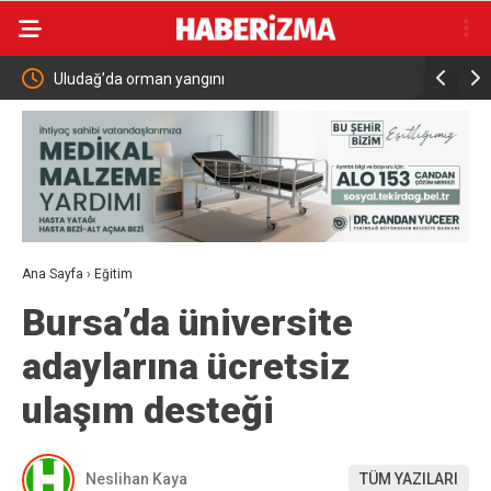
a orman yangını
MHP Kula İlçe Başkanı Hüs
Ana Sayfa
›
Eğitim
Bursa’da üniversite
adaylarına ücretsiz
ulaşım desteği
Neslihan Kaya
TÜM YAZILARI