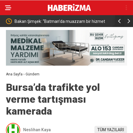
Bakan Şimşek: “Batman’da muazzam bir hizmet
Resul Din
fırtınası var”
vatandaşa
Ana Sayfa
›
Gündem
Bursa’da trafikte yol
verme tartışması
kamerada
Neslihan Kaya
TÜM YAZILARI